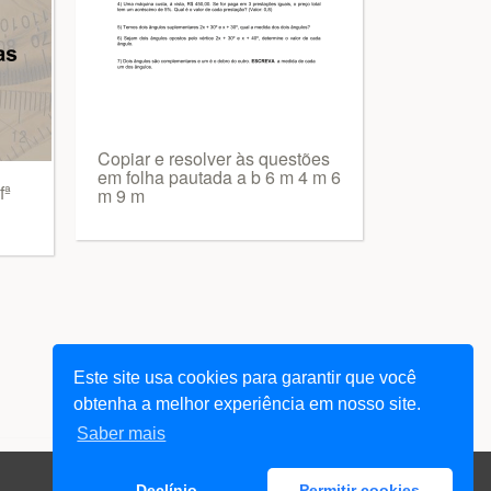
Copiar e resolver às questões
em folha pautada a b 6 m 4 m 6
fª
m 9 m
Este site usa cookies para garantir que você
obtenha a melhor experiência em nosso site.
Saber mais
Declínio
Permitir cookies