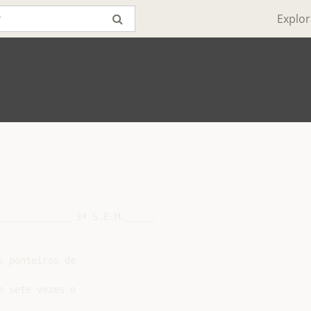
Explor
_____________ 3ª S.E.M._____

 ponteiros de

 sete vezes o
