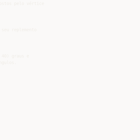
stos pelo vértice

seu replemento

40) graus e

gulos.
