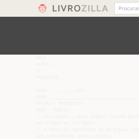
NOTA

PROVA 1

1º

TRIMESTRE

–

DATA: ____ /___/2011

NOME:____________________________________
MATÉRIA: MATEMATICA

PROF.: MARCIO

1. Determinar o menor ângulo formado pelos
um relógio as 17h 40min.

2. O dobro do suplemento de um ângulo vale
seu complemento. Ache o ângulo.
