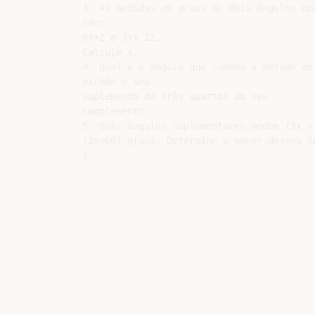
3. As medidas em graus de dois ângulos opo
são:

8x+2 e 3x+ 12.

Calcule x.

4. Qual é o ângulo que somado a metade do 
excede o seu

suplemento de três quartos do seu

complemento.

5. Dois ângulos suplementares medem (3x + 
(2x+60) graus. Determine o menor desses ân