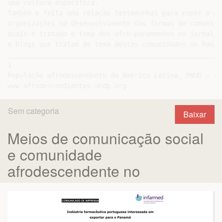
uma cultura específica.

Também e feita uma relação testemunhal para expor o pa
organizações no desenvolvimento das formas de comunica
quais é tratado o tema dos afro-panamenhos no jornalis
e blogs que tratam do tema destas comunidades no Panamá
______________________________________________________
1

População afrodescendente da América Latina, PNUD – Pu
Sem categoria
Baixar
Meios de comunicação social
e comunidade
afrodescendente no