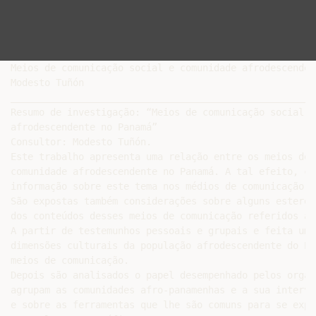
Meios de comunicação social e comunidade afrodescenden
Modesto Tuñón

______________________________________________________
Resumo de investigação: “Meios de comunicação social e
afrodescendente no Panamá”

Consultor: Modesto Tuñón.

Este trabalho apresenta uma relação entre os meios de 
comunidade afrodescendente no Panamá. A tal efeito, co
informação sobre este tema nos médios de comunicação s
São expostas também considerações sobre alguns estereó
dos conteúdos desses meios de comunicação referidos ao
A partir de testemunhos pessoais e grupais e feita uma
dimensões culturais da população afrodescendente do Pa
meios de comunicação.

Depois são analisados o papel desempenhado pelos organ
agrupam as comunidades afro-panamenhas e a sua interve
e sobre as ferramentas que lhe são comuns para se expr