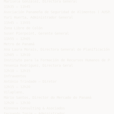
Marisela González, Directora General

11h35 – 11h45

Asociación Panameña de Seguridad de Alimentos ( AUSPA )
Yuri Huerta, Administrador General

11h45 – 11h55

Zona Libre de Colón

Suser Pierpoint, Gerente General

11h55 – 12h05

Metro de Panamá

Ana Laura Morais, Directora General de Planificación

12h05 – 12h10

Instituto para la Formación de Recursos Humanos de Pan
Yesenia Rodríguez, Directora Geral

12h10 – 12h15

Infraventos

António Trindade – Diretor

12h15 – 12h20

Vilaplano,

Mário Santos, Director do Mercado do Panamá

12h20 – 12h30

Kinnova Consulting & Asociados

Fernando Tonim – Administrador
