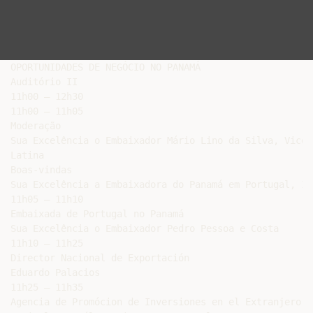
OPORTUNIDADES DE NEGÓCIO NO PANAMÁ

Auditório II

11h00 – 12h30

11h00 – 11h05

Moderação

Sua Excelência o Embaixador Mário Lino da Silva, Vice-
Latina

Boas-vindas

Sua Excelência a Embaixadora do Panamá em Portugal, Il
11h05 – 11h10

Embaixada de Portugal no Panamá

Sua Excelência o Embaixador Pedro Pessoa e Costa

11h10 – 11h25

Director Nacional de Exportación

Eduardo Palacios

11h25 – 11h35

Agencia de Promócion de Inversiones en el Extranjero (