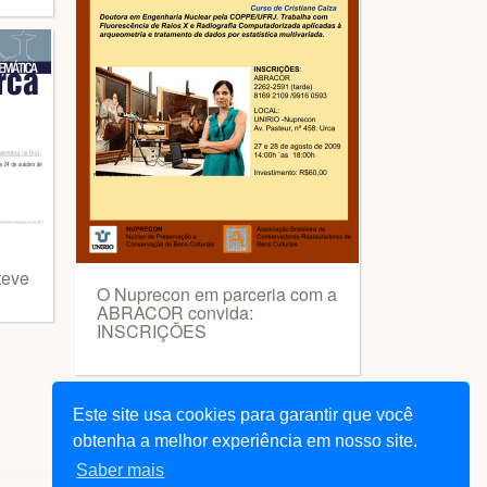
teve
O Nuprecon em parceria com a
ABRACOR convida:
INSCRIÇÕES
Este site usa cookies para garantir que você
obtenha a melhor experiência em nosso site.
Saber mais