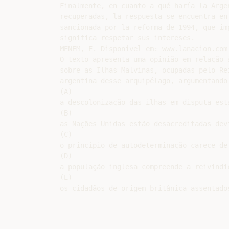
Finalmente, en cuanto a qué haría la Arge
recuperadas, la respuesta se encuentra en
sancionada por la reforma de 1994, que im
significa respetar sus intereses.

MENEM, E. Disponível em: www.lanacion.com
O texto apresenta uma opinião em relação 
sobre as Ilhas Malvinas, ocupadas pelo Re
argentina desse arquipélago, argumentando 
(A)

a descolonização das ilhas em disputa est
(B)

as Nações Unidas estão desacreditadas dev
(C)

o princípio de autodeterminação carece de
(D)

a população inglesa compreende a reivindi
(E)
