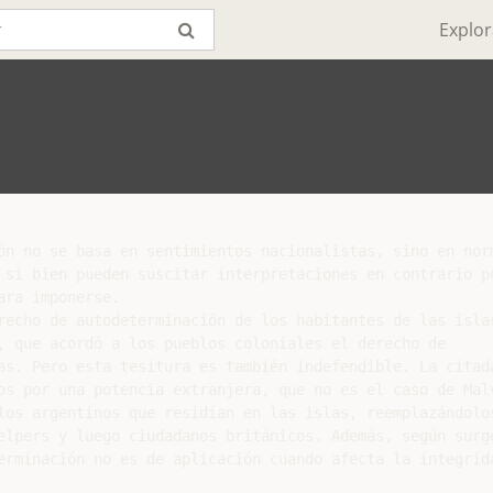
Explor
ón no se basa en sentimientos nacionalistas, sino en norm
 si bien pueden suscitar interpretaciones en contrario po
ra imponerse.

recho de autodeterminación de los habitantes de las islas
, que acordó a los pueblos coloniales el derecho de

as. Pero esta tesitura es también indefendible. La citada
os por una potencia extranjera, que no es el caso de Malv
los argentinos que residían en las islas, reemplazándolos
elpers y luego ciudadanos británicos. Además, según surge
erminación no es de aplicación cuando afecta la integrida