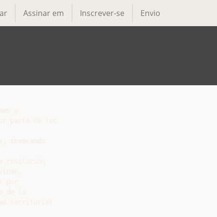
ar
Assinar em
Inscrever-se
Envio
as y

r parte de los

, invocando

 resolución

inas,

 por

 de la

d territorial
