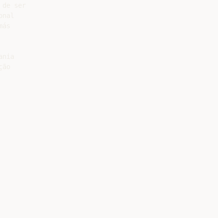
de ser

nal

ás

nia

ão
