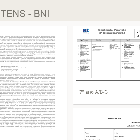
TENS - BNI
7º ano A/B/C