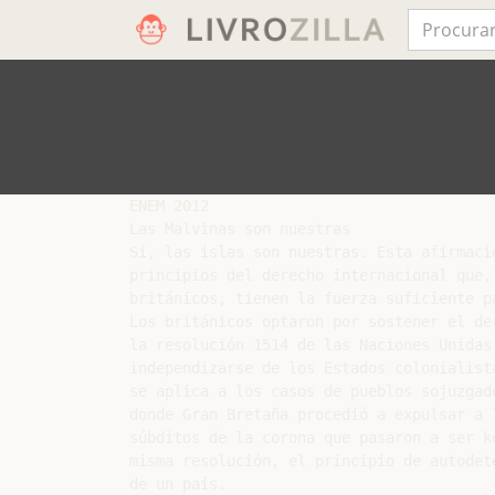
ENEM 2012

Las Malvinas son nuestras

Sí, las islas son nuestras. Esta afirmaci
principios del derecho internacional que,
británicos, tienen la fuerza suficiente pa
Los británicos optaron por sostener el de
la resolución 1514 de las Naciones Unidas
independizarse de los Estados colonialist
se aplica a los casos de pueblos sojuzgad
donde Gran Bretaña procedió a expulsar a 
súbditos de la corona que pasaron a ser k
misma resolución, el principio de autodet
de un país.
