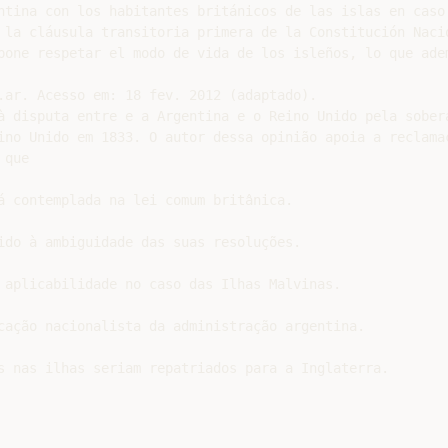
ntina con los habitantes británicos de las islas en caso 
 la cláusula transitoria primera de la Constitución Nacio
pone respetar el modo de vida de los isleños, lo que adem
.ar. Acesso em: 18 fev. 2012 (adaptado).

à disputa entre e a Argentina e o Reino Unido pela sobera
ino Unido em 1833. O autor dessa opinião apoia a reclamaç
que

á contemplada na lei comum britânica.

ido à ambiguidade das suas resoluções.

 aplicabilidade no caso das Ilhas Malvinas.

cação nacionalista da administração argentina.
