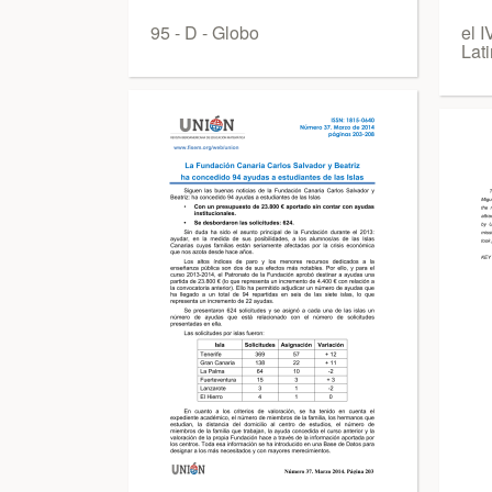
95 - D - Globo
el 
Lat