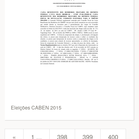
Eleições CABEN 2015
prev
«
1 ...
398
399
400