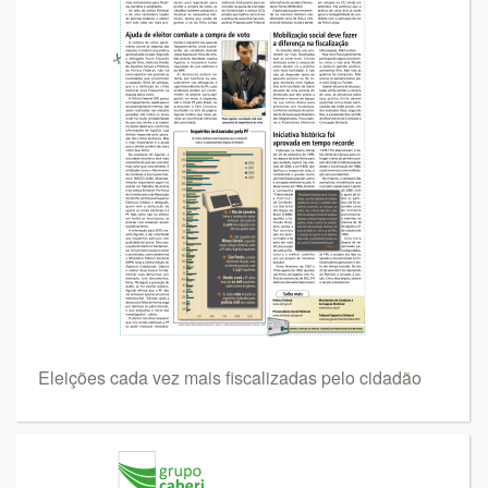
Eleições cada vez mais fiscalizadas pelo cidadão