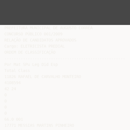
PREFEITURA MUNICIPAL DE AUGUSTO CORRÊA

CONCURSO PÚBLICO 001/2009

RELAÇÃO DE CANDIDATOS APROVADOS

Cargo: ELETRICISTA PREDIAL

ORDEM DE CLASSIFICAÇÃO

------------------------------------------------------
Por Mat SPu Leg Did Esp

Total Class

11826 RAFAEL DE CARVALHO MONTEIRO

4108594

42 24

0

0

0

0

66.0 001

17771 MESSIAS MARTINS PINHEIRO
