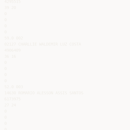
4295515

39 20

0

0

0

0

59.0 002

02127 CHARLLIE WALDEMIR LUZ COSTA

4906409

36 16

0

0

0

0

52.0 003

14630 ROMARIO ALESSON ASSIS SANTOS

6173975

27 24

0

0

0

0
