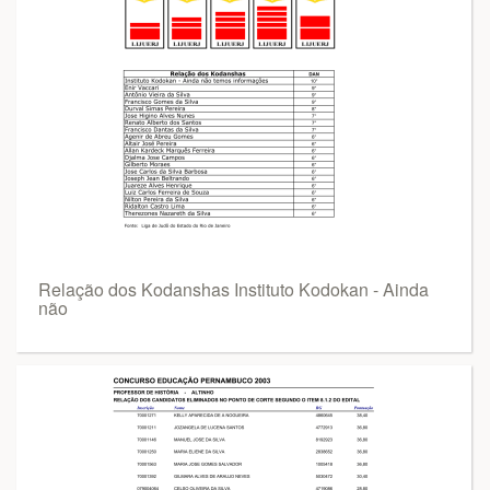
Relação dos Kodanshas Instituto Kodokan - Ainda
não