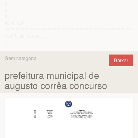
0

0

0

45.0 007

******************************************************
Total do Cargo....:

Sem categoria
Baixar
prefeitura municipal de
augusto corrêa concurso