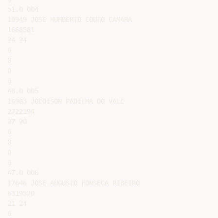
51.0 004

10949 JOSE HUMBERTO COUTO CAMARA

1668581

24 24

0

0

0

0

48.0 005

16983 JOEDISON PADILHA DO VALE

2722194

27 20

0

0

0

0

47.0 006

17646 JOSE AUGUSTO FONSECA RIBEIRO

6319570

21 24

0
