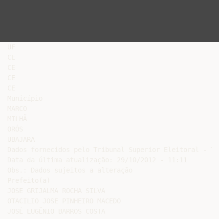
UF

CE

CE

CE

CE

Município

MARCO

MILHÃ

ORÓS

UBAJARA

Dados fornecidos pelo Tribunal Superior Eleitoral - TSE
Data da última atualização: 29/10/2012 - 11:11

Obs.: Dados sujeitos a alteração

Prefeito(a)

JOSE GRIJALMA ROCHA SILVA

OTACILIO JOSE PINHEIRO MACEDO

JOSÉ EUGÊNIO BARROS COSTA
