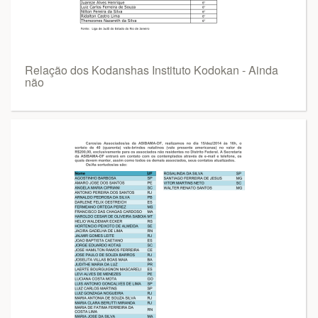
Relação dos Kodanshas Instituto Kodokan - Ainda
não