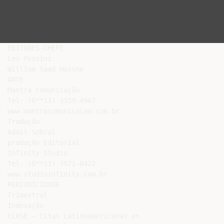
EDITORES-CHEFE

Leo Pessini

William Saad Hossne

ARTE

Mantra Comunicação

Tel: (0**11) 3159-4967

www.mantracomunicacao.com.br

Tradução

Adail Sobral

produção Editorial

Infinity Studio

Tel: (0**11) 3571-0422

www.studioinfinity.com.br

PERIODICIDADE

Trimestral

Indexação

CLASE – Citas Latinoamericanas en
