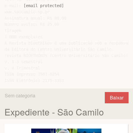
e-mail: 
[email protected]
www.saocamilo-sp.br

Assinatura anual: R$ 80,00

Número avulso: R$ 25,00

Tiragem

1.000 exemplares

A Revista Bioethikos é uma publicação sob a responsabil
da Editora do Centro Universitário São Camilo.

revista BIOETHIKOS (Centro Universitário São Camilo). 
v. 1-3 Semestral

v. 4 Trimestral

ISSN Impresso 1981-8254

Sem categoria
Baixar
Expediente - São Camilo