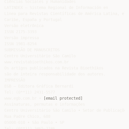
Ciências Sociales y Humanidades

LATINDEX – Sistema Regional de Información en

Linea para Revistas Científicas de América Latina, el

Caribe, España y Portugal

Versão eletrônica

ISSN 2175-3393

Versão impressa

ISSN 1981-8254

SUBMISSÃO DE MANUSCRITOS

Centro Universitário São Camilo

www.revistabioethikos.com.br

Os artigos publicados na Revista Bioethikos

são de inteira responsabilidade dos autores.

IMPRESSÃO

EGB – Editora Gráfica Bernardi

Tel: (0**11) 2431-5577

www.egb.com.br • 
[email protected]
Assinaturas, permutas e informações

Centro Universitário São Camilo • Setor de Publicações

Rua Padre Chico, 688

05008-010 • São Paulo • SP

Tel: (0**11) 3465-2746
