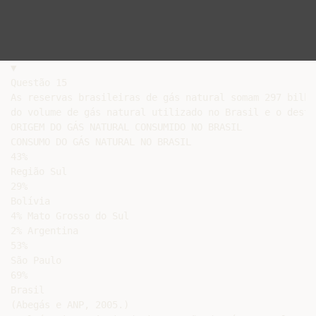
▼

Questão 15

As reservas brasileiras de gás natural somam 297 bilhõ
do volume de gás natural utilizado no Brasil e o desti
ORIGEM DO GÁS NATURAL CONSUMIDO NO BRASIL

CONSUMO DO GÁS NATURAL NO BRASIL

43%

Região Sul

29%

Bolívia

4% Mato Grosso do Sul

2% Argentina

53%

São Paulo

69%

Brasil

(Abegás e ANP, 2005.)
