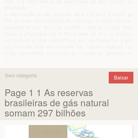
Qual é a importância da importação de gás natural para
Resolução

A importação do gás natural para o Brasil é vital para
69% de suas necessidades de consumo. O maior volume da
gasoduto Brasil-Bolívia (Gasbol). Com a criação desse 
Paulo e prossegue até o Rio Grande do Sul, a indústria
utilizavam o óleo combustível por equipamentos a gás n
Seu consumo está concentrado nas regiões Sudeste (espe
o que determinou a escolha do traçado do gasoduto e co
Sem categoria
Baixar
Page 1 1 As reservas
brasileiras de gás natural
somam 297 bilhões