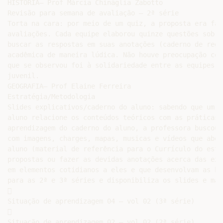
HISTÓRIA– Prof Márcia Chináglia Zabotto

Revisão para semana de avaliação – 2ª série

Torta na cara: por meio de um quiz, a proposta era faz
avaliações. Cada equipe elaborou quinze questões sobre
buscar as respostas em suas anotações (caderno de regi
acadêmica de maneira lúdica. Não houve preocupação com
que se observou foi à solidariedade entre as equipes, 
juvenil.

GEOGRAFIA– Prof Elaine Ferreira

Estratégia/Metodologia

Slides explicativos/caderno do aluno: sabendo que um d
aluno relacione os conteúdos teóricos com as práticas 
aprendizagem do caderno do aluno, a professora buscou 
com imagens, charges, mapas, musicas e vídeos que abor
aluno (material de referência para o Currículo do esta
propostas ou fazer as devidas anotações acerca das exp
em elementos cotidianos a eles e que desenvolvam as ha
para as 2ª e 3ª séries e disponibiliza os slides e mat


Situação de aprendizagem 04 – vol 02 (3ª série)


