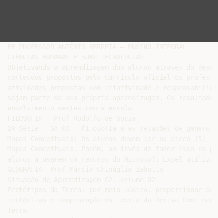
EE PROFESSOR ANTÔNIO BERRETA – ENSINO INTEGRAL

CIÊNCIAS HUMANAS E SUAS TECNOLOGIAS

Objetivando a aprendizagem dos alunos através do desen
conteúdos propostos pelo Currículo oficial os professo
atividades propostas com criatividade e responsabilida
sejam parte da sua própria aprendizagem. Os resultados
envolvimento destes com a escola.

FILOSOFIA – Prof Rodolfo de Souza

2º Série - SA 03 - Filosofia e as relações de gênero.

Mapas Conceituais: Os alunos devem ler os cinco (5) te
Mapas Conceituais. Porém, ao invés de fazer isso no pa
alunos a usarem um recurso do Microsoft Excel utilizan
GEOGRAFIA– Prof Márcia Chináglia Zabotto

Situação de Aprendizagem 02, volume 02

Protótipos da Terra: por meio lúdico, proporcionar aos
tectônicas e comprovação da teoria da Deriva Continent
Terra.
