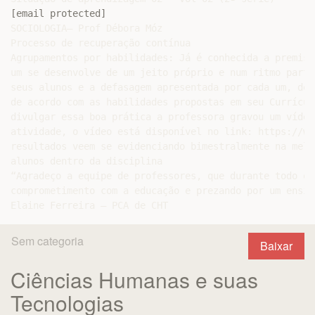
[email protected]
SOCIOLOGIA– Prof Débora Móz

Processo de recuperação contínua

Agrupamentos por habilidades: Já é conhecida a premiss
um se desenvolve de um jeito próprio e num ritmo parti
seus alunos e a defasagem apresentada por cada um, des
de acordo com as habilidades propostas em seu Currícul
divulgar essa boa prática a professora gravou um vídeo
atividade, o vídeo está disponível no link: https://ww
resultados veem se evidenciando bimestralmente na melh
alunos dentro da disciplina

“Agradeço a equipe de professores, que durante todo o 
comprometimento com a educação e prezando por um ensin
Sem categoria
Baixar
Ciências Humanas e suas
Tecnologias