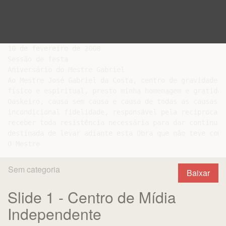
10 de fevereiro de 2008

Sessão de festa

Aniversário do Mestre Gabriel

Ao Mestre José Gabriel da Costa, centro de gravidade d
físico e espiritual, presto minha homenagem e gratidão
Oaskeiro, causa sem causa e causa de todas as causas, 
incondicional fidelidade, responsável pela recíproca s
receber toda resistência necessária para dar continuid
destinada de levar adiante esta Obra que não teve come
Sem categoria
Baixar
Slide 1 - Centro de Mídia
Independente