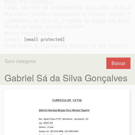
Dados Profissionais:

Cargo: Operador de Telemarketing 14.01.2014- 09.08.2014
Principais funções: Atendimento ao cliente através do 
atendimento ao cliente, trabalho em equipe com metas me
Motivo da Saída: Motivos pessoais

Outras Experiências:

E-mail: 
[email protected]
Sem categoria
Baixar
Gabriel Sá da Silva Gonçalves