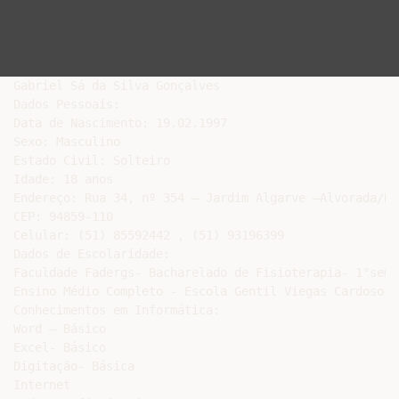
Gabriel Sá da Silva Gonçalves

Dados Pessoais:

Data de Nascimento: 19.02.1997

Sexo: Masculino

Estado Civil: Solteiro

Idade: 18 anos

Endereço: Rua 34, nº 354 – Jardim Algarve –Alvorada/RS

CEP: 94859-110

Celular: (51) 85592442 , (51) 93196399

Dados de Escolaridade:

Faculdade Fadergs- Bacharelado de Fisioterapia- 1°seme
Ensino Médio Completo - Escola Gentil Viegas Cardoso

Conhecimentos em Informática:

Word – Básico

Excel- Básico

Digitação- Básica

Internet
