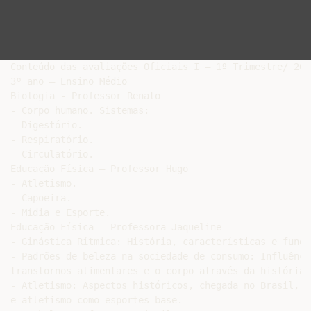
Conteúdo das avaliações Oficiais I – 1º Trimestre/ 2014
3º ano – Ensino Médio

Biologia - Professor Renato

- Corpo humano. Sistemas:

- Digestório.

- Respiratório.

- Circulatório.

Educação Física – Professor Hugo

- Atletismo.

- Capoeira.

- Mídia e Esporte.

Educação Física – Professora Jaqueline

- Ginástica Rítmica: História, características e funda
- Padrões de beleza na sociedade de consumo: Influênci
transtornos alimentares e o corpo através da história.

- Atletismo: Aspectos históricos, chegada no Brasil, c
e atletismo como esportes base.
