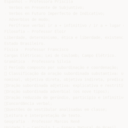
Espanhol – Professora Priscila

- Verbos en Presente de Subjuntivo;

- Verbos en Futuro Imperfecto de Indicativo;

- Adverbios de modo;

- Perífrase verbal ir a + infinitivo / ir a + lugar o 
Filosofia – Professor Eloir

Liberdade, determinismo, ética e liberdade, existencia
Estado Brasileiro.

Física - Professor Francisco

Cargas Elétricas; Lei de Coulomb; Campo Elétrico.

Gramática - Professora Silvia

 Período composto por subordinação e coordenação;

 Classificação da oração subordinada substantiva: sub
nominal, objetiva direta, objetiva indireta, predicati
Oração subordinada adjetiva: explicativa e restritiva;
Oração subordinada adverbial (os nove tipos);

Oração reduzida de gerúndio, particípio e infinitivo;

Concordância verbal;

Questões de vestibular analisadas em classe;

Leitura e interpretação de texto.

Geografia - Professor Marcos Renê

Unidade 1 – Capítulo 1 – Espaço Natural do Brasil.
