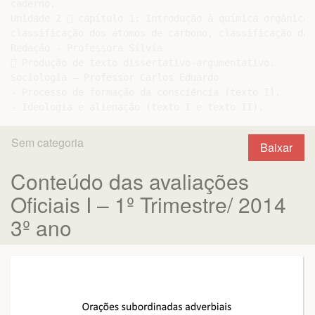
caderno.

Unidade 2  capítulo 1: Introdução à química orgânica 
classificação dos átomos de carbono, classificação das
Redação - Professora Silvia

 Produção de texto dissertativo-argumentativo.

Sociologia – Professor Carlos Eduardo

- Processo de formação da consciência (texto I).

Sem categoria
Baixar
Conteúdo das avaliações
Oficiais I – 1º Trimestre/ 2014
3º ano