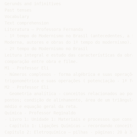
Gerunds and infinitives

Past tenses

Vocabulary

Text comprehension

Literatura – Professora Fernanda

- 1º tempo do Modernismo no Brasil (antecedentes, a Se
Moderna, autores e obras do 1º tempo do modernismo).

- 2º tempo do Modernismo no Brasil

Leitura integral e estudo das características da obra 
comparação entre obra e filme.

M1 - Professor Eli

- Números complexos - forma algébrica e suas operações
trigonométrica e suas operações ( potenciação - 1ª for
M2 - Professor Eli

- Geometria analítica - conceitos relacionados ao pont
pontos; condição de alinhamento, área de um triângulo,
médio e equação geral da reta.

Química - Professor Reginaldo

- Livro 1: Unidade 1: Materiais e processos que consti
- Capítulo 1: Ligações Químicas – recordando conceitos
Capítulo 2: Eletroquímica – pilhas - páginas: 20 à 34 