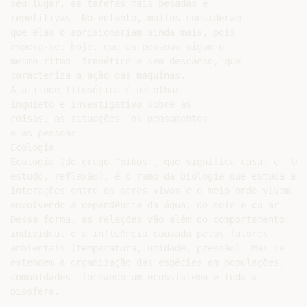
seu lugar, as tarefas mais pesadas e

repetitivas. No entanto, muitos consideram

que elas o aprisionariam ainda mais, pois

espera-se, hoje, que as pessoas sigam o

mesmo ritmo, frenético e sem descanso, que

caracteriza a ação das máquinas.

A atitude filosófica é um olhar

inquieto e investigativo sobre as

coisas, as situações, os pensamentos

e as pessoas.

Ecologia

Ecologia (do grego “oikos", que significa casa, e "logo
estudo, reflexão), é o ramo da biologia que estuda as

interações entre os seres vivos e o meio onde vivem,

envolvendo a dependência da água, do solo e do ar.

Dessa forma, as relações vão além do comportamento

individual e a influência causada pelos fatores

ambientais (temperatura, umidade, pressão). Mas se

estendem à organização das espécies em populações,

comunidades, formando um ecossistema e toda a
