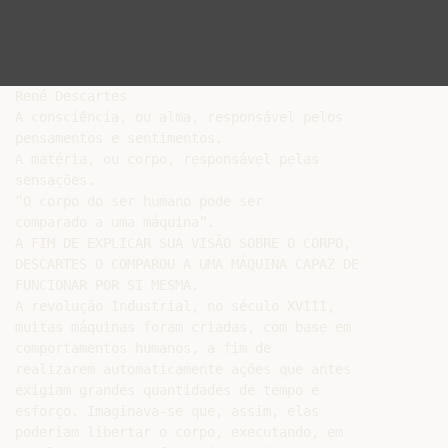
René Descartes

A consciência, ou alma, responsável pelos

pensamentos e sentimentos.

A matéria, ou corpo, responsável pelas

sensações.

“O corpo do ser humano pode ser

comparado a uma máquina”.

A FIM DE EXPLICAR SUA VISÃO SOBRE O CORPO,

DESCARTES O COMPAROU A UMA MÁQUINA CAPAZ DE

FUNCIONAR POR SI MESMA.

A revolução Industrial, no século XVIII,

muitas máquinas foram criadas, com base em

comportamentos humanos, a fim de

realizarem automaticamente ações que antes

exigiam grandes quantidades de tempo e

esforço. Imaginava-se que, assim, elas

poderiam libertar o corpo, executando, em
