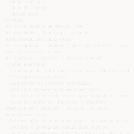
- Adobe InDesign;

- Adobe Photoshop;

- Sublime text.

formação

INSTITUTO EUROPEU DE DESIGN - IED

Pós Graduação - Branding - cursando

UNIVERSIDADE SÃO JUDAS TADEU

Ensino Superior - Desenho Industrial (DESIGN) - conclu
experiência profissional

UP! Essência | Designer | 02/2015 - Atual

Funções exercidas:

- Elaboração de identidade visual para linha de produto
- Embalagem para produtos;

- Diagramação de projetos editoriais;

- Arte para apresentações em Power Point;

- Conceito e identidade visual para campanhas e eventos
- Peças publicitarias impressas e digitais;

Comunique-se | Designer | 08/2011 - 03/2014

Funções exercidas:

- Reformulação da identidade visual das marcas do grupo
- Conceito e identidade visual para eventos;

- Layouts para websites institucionais, de “RI” e "Sal