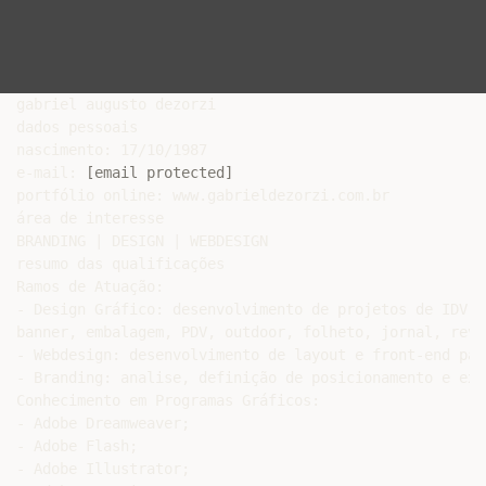
gabriel augusto dezorzi

dados pessoais

nascimento: 17/10/1987

e-mail: 
[email protected]
portfólio online: www.gabrieldezorzi.com.br

área de interesse

BRANDING | DESIGN | WEBDESIGN

resumo das qualificações

Ramos de Atuação:

- Design Gráfico: desenvolvimento de projetos de IDV, 
banner, embalagem, PDV, outdoor, folheto, jornal, revi
- Webdesign: desenvolvimento de layout e front-end par
- Branding: analise, definição de posicionamento e exe
Conhecimento em Programas Gráficos:

- Adobe Dreamweaver;

- Adobe Flash;

- Adobe Illustrator;
