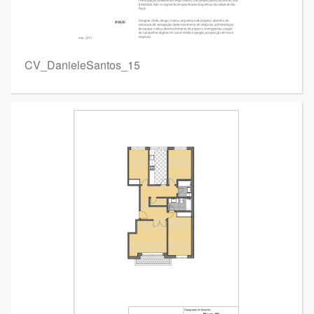
CV_DanieleSantos_15