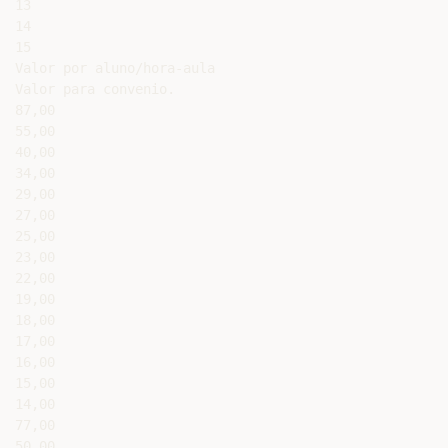
13

14

15

Valor por aluno/hora-aula

Valor para convenio.

87,00

55,00

40,00

34,00

29,00

27,00

25,00

23,00

22,00

19,00

18,00

17,00

16,00

15,00

14,00

77,00

50,00
