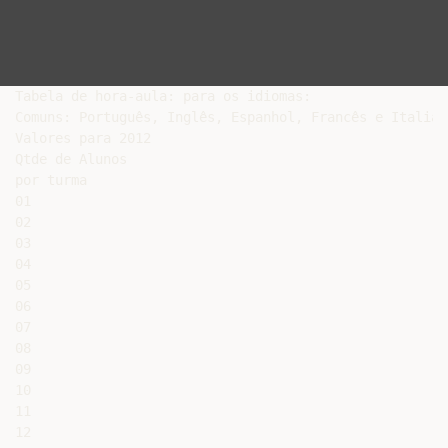
Tabela de hora-aula: para os idiomas:

Comuns: Português, Inglês, Espanhol, Francês e Italiano
Valores para 2012

Qtde de Alunos

por turma

01

02

03

04

05

06

07

08

09

10

11

12
