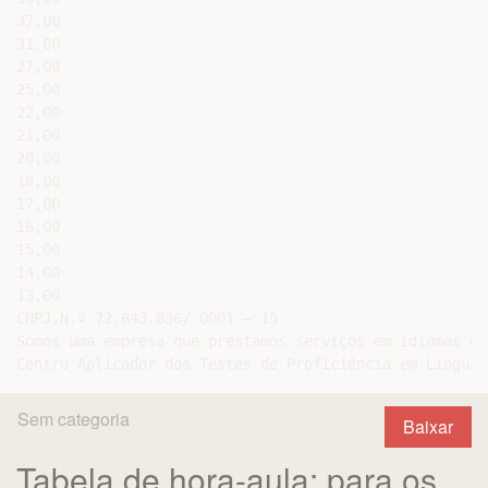
37,00

31,00

27,00

25,00

22,00

21,00

20,00

18,00

17,00

16,00

15,00

14,00

13,00

CNPJ.N.º 72.643.836/ 0001 – 15

Somos uma empresa que prestamos serviços em idiomas es
Sem categoria
Baixar
Tabela de hora-aula: para os