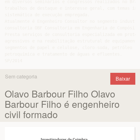
em diversos seminários e congressos realizados no Bras
trabalhos de destaque e interesse geral, com temas ino
sistemática de execução empregada.

Atualmente é Engenheiro Consultor no segmento industri
consultoria OBF Consultoria em Engenharia de Compósitos
Presta serviços de consultoria especializada em proteç
agressivos e na reabilitação estrutural de equipamento
segmentos de papel e celulose, cloro-soda, petróleo - 
petroquímica e tratamento de águas e efluentes.

Sem categoria
Baixar
Olavo Barbour Filho Olavo
Barbour Filho é engenheiro
civil formado