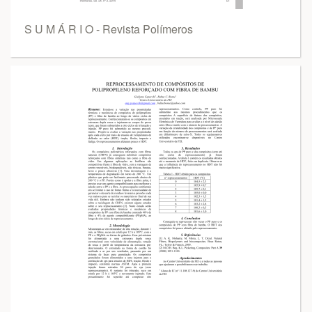
S U M Á R I O - Revista Polímeros