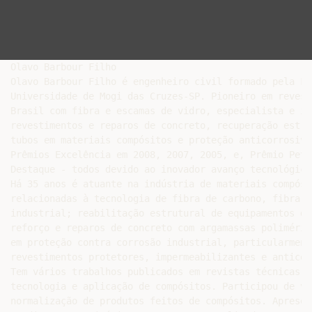
Olavo Barbour Filho

Olavo Barbour Filho é engenheiro civil formado pela Fa
Universidade de Mogi das Cruzes-SP. Pioneiro em revest
Brasil com fibra e escamas de vidro, especialista e in
revestimentos e reparos de concreto, recuperação estru
tubos em materiais compósitos e proteção anticorrosiva
Prêmios Excelência em 2008, 2007, 2005, e, Prêmio Petr
Destaque - todos devido ao inovador avanço tecnológico.
Há 35 anos é atuante na indústria de materiais compósi
relacionadas à tecnologia de fibra de carbono, fibra e
industrial; reabilitação estrutural de equipamentos de
reforço e reparos de concreto com argamassas poliméric
em proteção contra corrosão industrial, particularment
revestimentos protetores, impermeabilizantes e anticor
Tem vários trabalhos publicados em revistas técnicas e
tecnologia e aplicação de compósitos. Participou de vá
normalização de produtos feitos de compósitos. Apresen