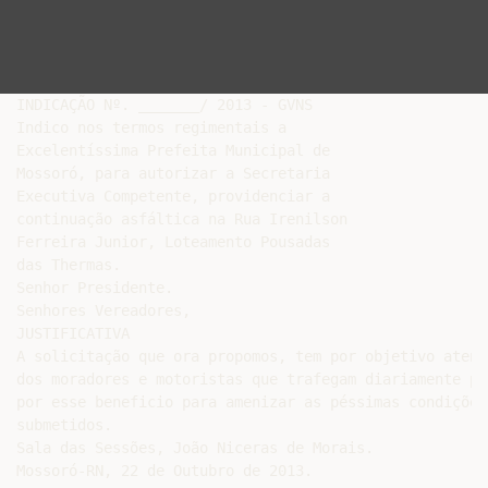
INDICAÇÃO Nº. _______/ 2013 - GVNS

Indico nos termos regimentais a

Excelentíssima Prefeita Municipal de

Mossoró, para autorizar a Secretaria

Executiva Competente, providenciar a

continuação asfáltica na Rua Irenilson

Ferreira Junior, Loteamento Pousadas

das Thermas.

Senhor Presidente.

Senhores Vereadores,

JUSTIFICATIVA

A solicitação que ora propomos, tem por objetivo atend
dos moradores e motoristas que trafegam diariamente pe
por esse beneficio para amenizar as péssimas condições
submetidos.

Sala das Sessões, João Niceras de Morais.

Mossoró-RN, 22 de Outubro de 2013.
