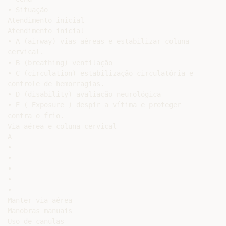
• Situação

Atendimento inicial

Atendimento inicial

• A (airway) vias aéreas e estabilizar coluna

cervical.

• B (breathing) ventilação

• C (circulation) estabilização circulatória e

controle de hemorragias.

• D (disability) avaliação neurológica

• E ( Exposure ) despir a vítima e proteger

contra o frio.

Via aérea e coluna cervical

A

•

•

•

•

•

Manter via aérea

Manobras manuais

Uso de canulas
