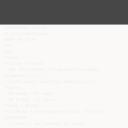
Atendimento inicial

ao politraumatizado

BRUNO DA SILVA

2007

UCB

Trauma

• Causas externas

• Não intencionais (atropelamentos,quedas,

afogamentos,etc...)

• Intencionais (suicídios,homicídios,etc...)

Trauma

• No mundo : 4º causa

• No Brasil : 2º causa

Trauma = doença

• Acidente = acontecimento casual, fortuito,

inesperado.

• Acidental= que acontece por acaso,
