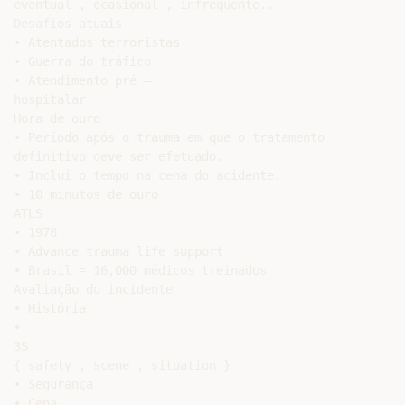
eventual , ocasional , infrequente...

Desafios atuais

• Atentados terroristas

• Guerra do tráfico

• Atendimento pré –

hospitalar

Hora de ouro

• Período após o trauma em que o tratamento

definitivo deve ser efetuado.

• Inclui o tempo na cena do acidente.

• 10 minutos de ouro

ATLS

• 1978

• Advance trauma life support

• Brasil = 16,000 médicos treinados

Avaliação do incidente

• História

•

3S

{ safety , scene , situation }

• Segurança

• Cena
