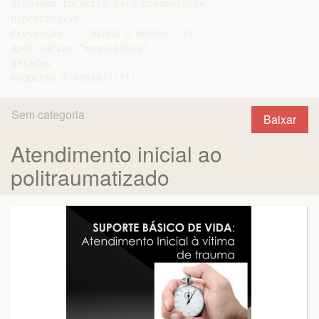
drenagem torácica para pneumotórax

hipertensivo.

Prevenção ... Ainda o melhor !!!

Após várias “magavilhas”

geladas ...

Sem categoria
Baixar
Atendimento inicial ao
politraumatizado