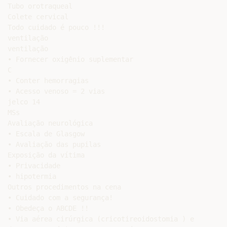
Tubo orotraqueal

Colete cervical

Todo cuidado é pouco !!!

ventilação

ventilação

• Fornecer oxigênio suplementar

C

• Conter hemorragias

• Acesso venoso = 2 vias

jelco 14

MSs

Avaliação neurológica

• Escala de Glasgow

• Avaliação das pupilas

Exposição da vítima

• Privacidade

• hipotermia

Outros procedimentos na cena

• Cuidado com a segurança!

• Obedeça o ABCDE !!

• Via aérea cirúrgica (cricotireoidostomia ) e
