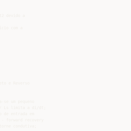
2 devido a

cio com a

to e Reverso

-se um pequeno

 Ls limita a di/dt;

 de entrada em

- forward recovery

orne condutiva;
