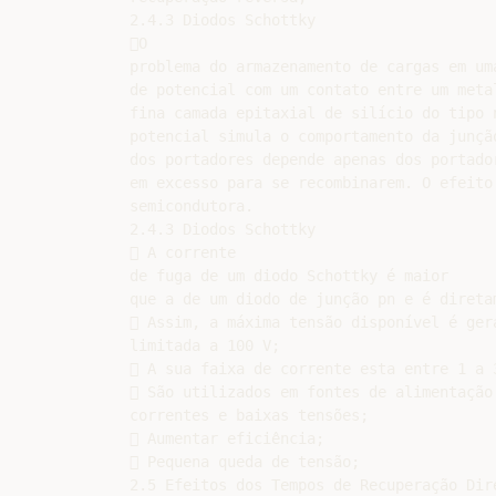
2.4.3 Diodos Schottky

O

problema do armazenamento de cargas em um
de potencial com um contato entre um meta
fina camada epitaxial de silício do tipo n
potencial simula o comportamento da junção
dos portadores depende apenas dos portado
em excesso para se recombinarem. O efeito
semicondutora.

2.4.3 Diodos Schottky

 A corrente

de fuga de um diodo Schottky é maior

que a de um diodo de junção pn e é direta
 Assim, a máxima tensão disponível é gera
limitada a 100 V;

 A sua faixa de corrente esta entre 1 a 3
 São utilizados em fontes de alimentação 
correntes e baixas tensões;

 Aumentar eficiência;

 Pequena queda de tensão;

2.5 Efeitos dos Tempos de Recuperação Dire