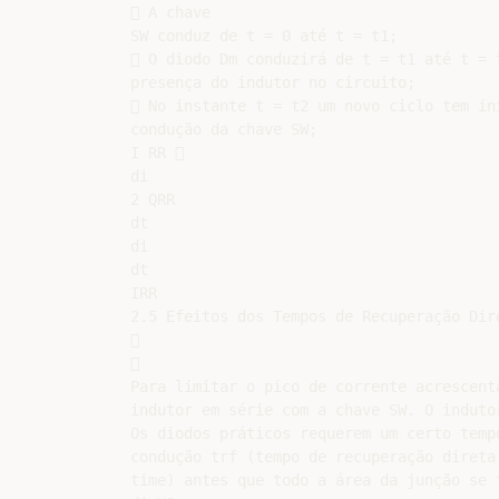
 A chave

SW conduz de t = 0 até t = t1;

 O diodo Dm conduzirá de t = t1 até t = t
presença do indutor no circuito;

 No instante t = t2 um novo ciclo tem iní
condução da chave SW;

I RR 

di

2 QRR

dt

di

dt

IRR

2.5 Efeitos dos Tempos de Recuperação Dire




Para limitar o pico de corrente acrescenta
indutor em série com a chave SW. O indutor
Os diodos práticos requerem um certo tempo
condução trf (tempo de recuperação direta 
time) antes que todo a área da junção se t