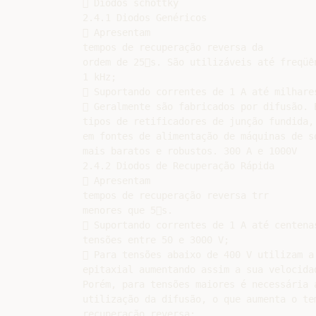
 Diodos schottky

2.4.1 Diodos Genéricos

 Apresentam

tempos de recuperação reversa da

ordem de 25s. São utilizáveis até freqüên
1 kHz;

 Suportando correntes de 1 A até milhares
 Geralmente são fabricados por difusão. E
tipos de retificadores de junção fundida, 
em fontes de alimentação de máquinas de so
mais baratos e robustos. 300 A e 1000V

2.4.2 Diodos de Recuperação Rápida

 Apresentam

tempos de recuperação reversa trr

menores que 5s.

 Suportando correntes de 1 A até centenas
tensões entre 50 e 3000 V;

 Para tensões abaixo de 400 V utilizam a 
epitaxial aumentando assim a sua velocidad
Porém, para tensões maiores é necessária a
utilização da difusão, o que aumenta o tem
recuperação reversa;
