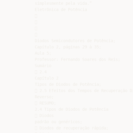
simplesmente pela vida.”

Eletrônica de Potência









Diodos Semicondutores de Potência;

Capítulo 2, páginas 29 à 35;

Aula 5;

Professor: Fernando Soares dos Reis;

Sumário

 2.4

Capítulo 2

Tipos de Diodos de Potência;

 2.5 Efeitos dos Tempos de Recuperação Di
Reverso;

 RESUMO;

2.4 Tipos de Diodos de Potência

 Diodos

padrão ou genéricos;

 Diodos de recuperação rápida;
