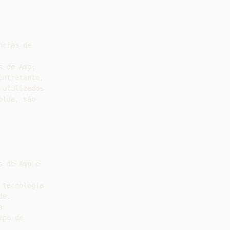
cias de

 de Amp;

ntretanto,

utilizados

lda, são

 de Amp e

tecnologia

e.



po de
