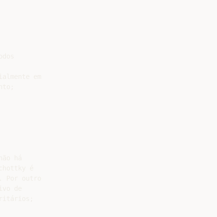
dos

almente em

to;

ão há

hottky é

 Por outro

vo de
