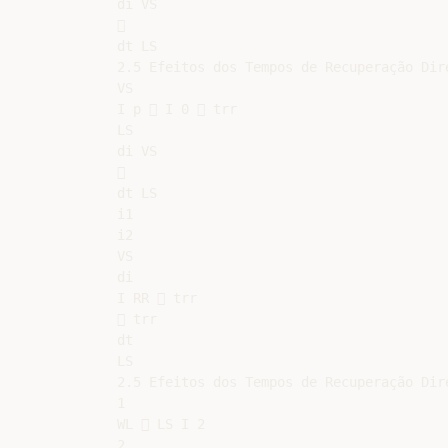
di VS



dt LS

2.5 Efeitos dos Tempos de Recuperação Dire
VS

I p  I 0  trr

LS

di VS



dt LS

i1

i2

VS

di

I RR  trr

 trr

dt

LS

2.5 Efeitos dos Tempos de Recuperação Dire
1

WL  LS I 2

2
