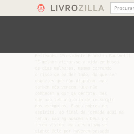
Reflexões (Presidente Franklin Roosvelt)

“É melhor atirar-se à vida em busca

de dias melhores, mesmo correndo

o risco de perder tudo, do que ser

daqueles que não disputam, mas

também não vencem. Que não

conhecem a dor da derrota, mas

que não tem a glória de ressurgir

dos escombros. Esses pobres de

espírito, ao final da jornada aqui na

terra, não agradecem a Deus por

terem vivido, mas desculpam-se

diante Dele por haverem passado
