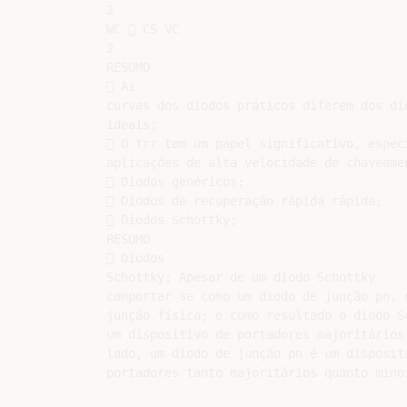
2

WC  CS VC

2

RESUMO

 As

curvas dos diodos práticos diferem dos dio
ideais;

 O trr tem um papel significativo, especi
aplicações de alta velocidade de chaveamen
 Diodos genéricos;

 Diodos de recuperação rápida rápida;

 Diodos Schottky;

RESUMO

 Diodos

Schottky; Apesar de um diodo Schottky

comportar-se como um diodo de junção pn, n
junção física; e como resultado o diodo Sc
um dispositivo de portadores majoritários.
lado, um diodo de junção pn é um dispositi