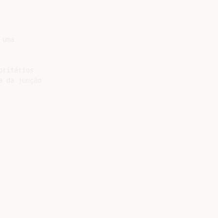
uma

ritários

 da junção
