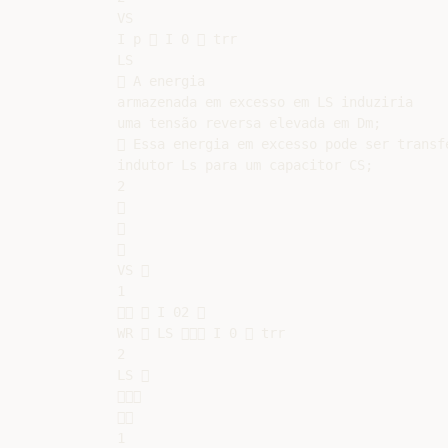
VS

I p  I 0  trr

LS

 A energia

armazenada em excesso em LS induziria

uma tensão reversa elevada em Dm;

 Essa energia em excesso pode ser transfe
indutor Ls para um capacitor CS;

2







VS 

1

  I 02 

WR  LS  I 0  trr

2

LS 





1
