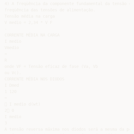
4) A freqüência da componente fundamental da tensão é 
freqüência das tensões de alimentação.

Tensão média na carga

V medio = 2,34 * V F

-

CORRENTE MÉDIA NA CARGA

I medio

Vmedio

=

R

onde VF = Tensão eficaz de fase (Va, Vb

ou Vc).

CORRENTE MÉDIA NOS DIODOS

I Dmed

1 120

=

 I medio d(wt)

2 0

I medio

3

A tensão reversa máxima nos diodos será a mesma da pon