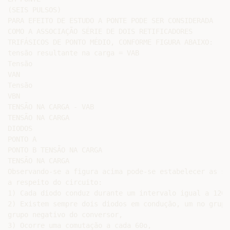
(SEIS PULSOS)

PARA EFEITO DE ESTUDO A PONTE PODE SER CONSIDERADA

COMO A ASSOCIAÇÃO SÉRIE DE DOIS RETIFICADORES

TRIFÁSICOS DE PONTO MÉDIO, CONFORME FIGURA ABAIXO:

tensão resultante na carga = VAB

Tensão

VAN

Tensão

VBN

TENSÃO NA CARGA - VAB

TENSÃO NA CARGA

DIODOS

PONTO A

PONTO B TENSÃO NA CARGA

TENSÃO NA CARGA

Observando-se a figura acima pode-se estabelecer as se
a respeito do circuito:

1) Cada diodo conduz durante um intervalo igual a 120o,
2) Existem sempre dois diodos em condução, um no grupo
grupo negativo do conversor,

3) Ocorre uma comutação a cada 60o,
