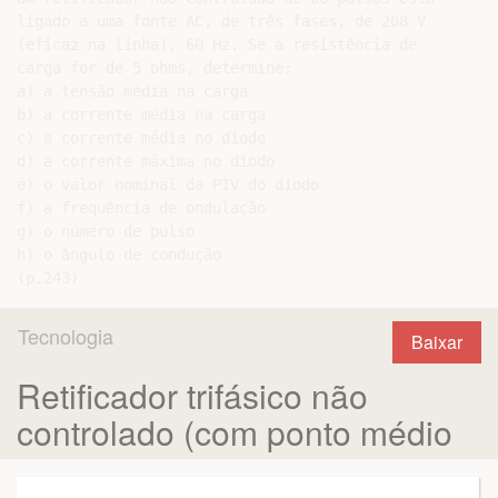
ligado a uma fonte AC, de três fases, de 208 V

(eficaz na linha), 60 Hz. Se a resistência de

carga for de 5 ohms, determine:

a) a tensão média na carga

b) a corrente média na carga

c) a corrente média no diodo

d) a corrente máxima no diodo

e) o valor nominal da PIV do diodo

f) a frequência de ondulação

g) o número de pulso

h) o ângulo de condução

Tecnologia
Baixar
Retificador trifásico não
controlado (com ponto médio