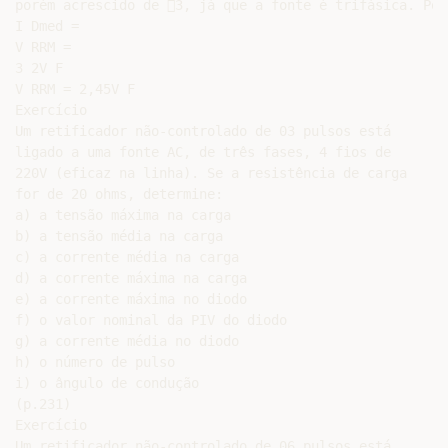
porém acrescido de 3, já que a fonte é trifásica. Port
I Dmed =

V RRM =

3 2V F

V RRM = 2,45V F

Exercício

Um retificador não-controlado de 03 pulsos está

ligado a uma fonte AC, de três fases, 4 fios de

220V (eficaz na linha). Se a resistência de carga

for de 20 ohms, determine:

a) a tensão máxima na carga

b) a tensão média na carga

c) a corrente média na carga

d) a corrente máxima na carga

e) a corrente máxima no diodo

f) o valor nominal da PIV do diodo

g) a corrente média no diodo

h) o número de pulso

i) o ângulo de condução

(p.231)

Exercício

Um retificador não-controlado de 06 pulsos está
