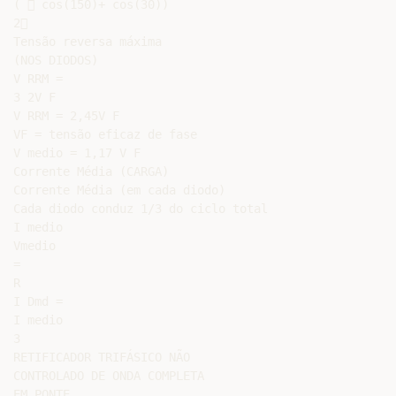
(  cos(150)+ cos(30))

2

Tensão reversa máxima

(NOS DIODOS)

V RRM =

3 2V F

V RRM = 2,45V F

VF = tensão eficaz de fase

V medio = 1,17 V F

Corrente Média (CARGA)

Corrente Média (em cada diodo)

Cada diodo conduz 1/3 do ciclo total

I medio

Vmedio

=

R

I Dmd =

I medio

3

RETIFICADOR TRIFÁSICO NÃO

CONTROLADO DE ONDA COMPLETA

EM PONTE
