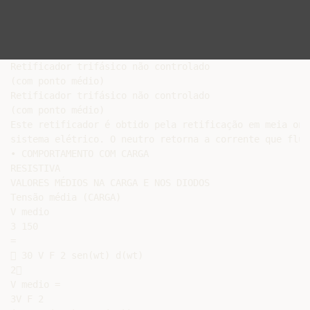
Retificador trifásico não controlado

(com ponto médio)

Retificador trifásico não controlado

(com ponto médio)

Este retificador é obtido pela retificação em meia ond
sistema elétrico. O neutro retorna a corrente que flui
• COMPORTAMENTO COM CARGA

RESISTIVA

VALORES MÉDIOS NA CARGA E NOS DIODOS

Tensão média (CARGA)

V medio

3 150

=

 30 V F 2 sen(wt) d(wt)

2

V medio =

3V F 2
