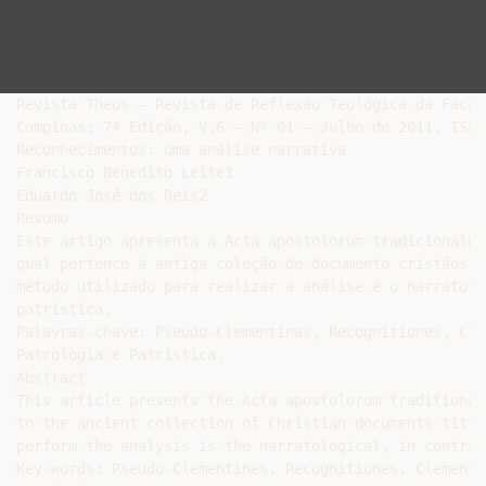
Revista Theos – Revista de Reflexão Teológica da Facul
Campinas: 7ª Edição, V.6 – Nº 01 – Julho de 2011. ISSN
Reconhecimentos: uma análise narrativa

Francisco Benedito Leite1

Eduardo José dos Reis2

Resumo

Este artigo apresenta a Acta apostolorum tradicionalme
qual pertence à antiga coleção de documento cristãos i
método utilizado para realizar a análise é o narratoló
patristica.

Palavras-chave: Pseudo-Clementinas, Recognitiones, Cle
Patrologia e Patrística.

Abstract

This article presents the Acta apostolorum traditional
to the ancient collection of Christian documents title
perform the analysis is the narratological, in contras
Key-words: Pseudo-Clementines, Recognitiones, Clement 