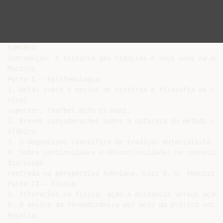
SUMÁRIO

Introdução: A história das ciências e seus usos na edu
Martins.

Parte I – Epistemologia

1. Notas sobre o ensino de história e filosofia da ciê
nível

superior, Charbel Niño El-Hani.

2. Breves considerações sobre a natureza do método cie
Videira.

3. O dogmatismo científico de tradição materialista, O
4. Sobre continuidades e descontinuidades no conhecime
discussão

centrada na perspectiva kuhniana, Luiz O. Q. Peduzzi.

Parte II – Física

5. Interações na física: ação à distância versus ação 
6. O ensino da termodinâmica por meio da prática socia
Rosella,
