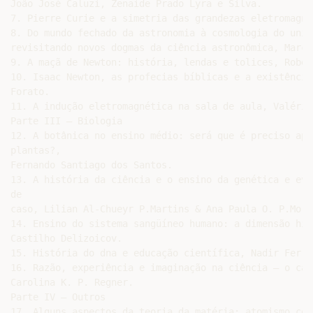
João José Caluzi, Zenaide Prado Lyra e Silva.

7. Pierre Curie e a simetria das grandezas eletromagné
8. Do mundo fechado da astronomia à cosmologia do univ
revisitando novos dogmas da ciência astronômica, Marco
9. A maçã de Newton: história, lendas e tolices, Rober
10. Isaac Newton, as profecias bíblicas e a existência
Forato.

11. A indução eletromagnética na sala de aula, Valéria
Parte III – Biologia

12. A botânica no ensino médio: será que é preciso ape
plantas?,

Fernando Santiago dos Santos.

13. A história da ciência e o ensino da genética e evo
de

caso, Lilian Al-Chueyr P.Martins & Ana Paula O. P.Mora
14. Ensino do sistema sangüíneo humano: a dimensão his
Castilho Delizoicov.

15. História do dna e educação científica, Nadir Ferra
16. Razão, experiência e imaginação na ciência – o cas
Carolina K. P. Regner.

Parte IV – Outros

17. Alguns aspectos da teoria da matéria: atomismo,cor