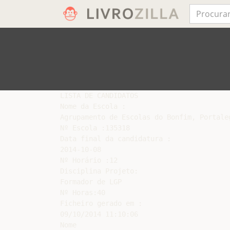
LISTA DE CANDIDATOS

Nome da Escola :

Agrupamento de Escolas do Bonfim, Portaleg
Nº Escola :135318

Data final da candidatura :

2014-10-08

Nº Horário :12

Disciplina Projeto:

Formador de LGP

Nº Horas:40

Ficheiro gerado em :

09/10/2014 11:10:06

Nome
