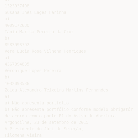
1323937498

Susana Inês Lages Farinha

a)

4009172630

Tânia Marisa Pereira da Cruz

b)

8583996792

Vera Lúcia Rosa Vilhena Henriques

a)

4367894835

Véronique Lopes Pereira

b)

1032093536

Zaida Alexandra Teixeira Martins Fernandes

a)

a) Não apresenta portfólio.

b) Não apresenta portfólio conforme modelo obrigatório
de acordo com o ponto F1 do Aviso de Abertura.

Argoncilhe, 23 de setembro de 2015

A Presidente do Júri de Seleção,
