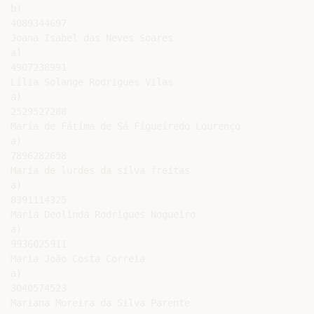
b)

4089344697

Joana Isabel das Neves Soares

a)

4907238991

Lília Solange Rodrigues Vilas

a)

2529527288

Maria de Fátima de Sá Figueiredo Lourenço

a)

7896282658

Maria de lurdes da silva freitas

a)

8391114325

Maria Deolinda Rodrigues Nogueiro

a)

9936025911

Maria João Costa Correia

a)

3040574523

Mariana Moreira da Silva Parente
