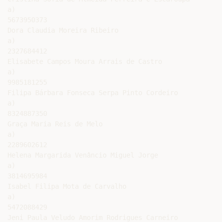
a)

5673950373

Dora Claudia Moreira Ribeiro

a)

2327684412

Elisabete Campos Moura Arrais de Castro

a)

9985181255

Filipa Bárbara Fonseca Serpa Pinto Cordeiro

a)

8324887350

Graça Maria Reis de Melo

a)

2289602612

Helena Margarida Venâncio Miguel Jorge

a)

3814695984

Isabel Filipa Mota de Carvalho

a)

5472088429

Jeni Paula Veludo Amorim Rodrigues Carneiro
