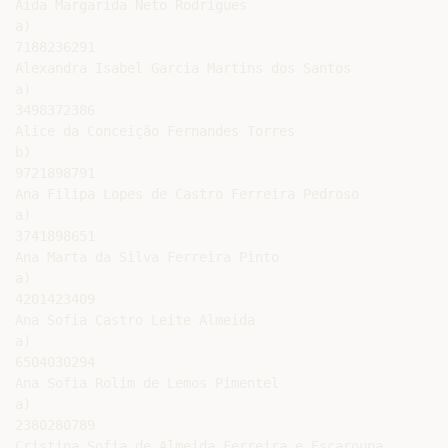
Aida Margarida Neto Rodrigues

a)

7188236291

Alexandra Isabel Garcia Martins dos Santos

a)

3498372386

Alice da Conceição Fernandes Torres

b)

9721898791

Ana Filipa Lopes de Castro Ferreira Pedroso

a)

3741898651

Ana Marta da Silva Ferreira Pinto

a)

4201423409

Ana Sofia Castro Leite Almeida

a)

6504030294

Ana Sofia Rolim de Lemos Pimentel

a)

2380280789

Cristina Sofia de Almeida Ferreira e Escaroupa
