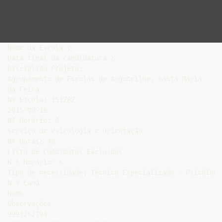
Nome da Escola :

Data final da candidatura :

Disciplina Projeto:

Agrupamento de Escolas de Argoncilhe, Santa Maria

da Feira

Nº Escola: 151282

2015-09-16

Nº Horário: 6

Serviço de Psicologia e Orientação

Nº Horas: 40

Lista de Candidatos Excluídos

N.º Horário: 6

Tipo de necessidade: Técnico Especializado - Psicólogo(
N.º Cand.

Nome

Observações

9993252794
