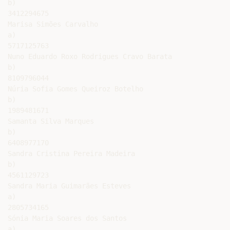
b)

3412294675

Marisa Simões Carvalho

a)

5717125763

Nuno Eduardo Roxo Rodrigues Cravo Barata

b)

8109796044

Núria Sofia Gomes Queiroz Botelho

b)

1989481671

Samanta Silva Marques

b)

6408977170

Sandra Cristina Pereira Madeira

b)

4561129723

Sandra Maria Guimarães Esteves

a)

2805734165

Sónia Maria Soares dos Santos

a)
