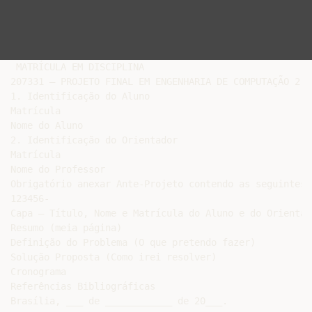
 MATRÍCULA EM DISCIPLINA

207331 – PROJETO FINAL EM ENGENHARIA DE COMPUTAÇÃO 2

1. Identificação do Aluno

Matrícula

Nome do Aluno

2. Identificação do Orientador

Matrícula

Nome do Professor

Obrigatório anexar Ante-Projeto contendo as seguintes s
123456-

Capa – Título, Nome e Matrícula do Aluno e do Orientado
Resumo (meia página)

Definição do Problema (O que pretendo fazer)

Solução Proposta (Como irei resolver)

Cronograma

Referências Bibliográficas

Brasília, ___ de ____________ de 20___.
