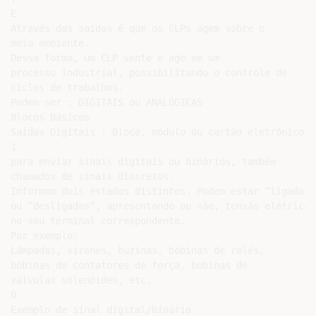
E

Através das saídas é que os CLPs agem sobre o

meio ambiente.

Dessa forma, um CLP sente e age em um

processo industrial, possibilitando o controle de

ciclos de trabalhos.

Podem ser : DIGITAIS ou ANALÓGICAS

Blocos Básicos

Saídas Digitais : Bloco, módulo ou cartão eletrônico d
1

para enviar sinais digitais ou binários, também

chamados de sinais discretos.

Informam dois estados distintos. Podem estar “ligadas”

ou “desligadas”, apresentando ou não, tensão elétrica

no seu terminal correspondente.

Por exemplo:

Lâmpadas, sirenes, buzinas, bobinas de relés,

bobinas de contatores de força, bobinas de

válvulas solenóides, etc.

0

Exemplo de sinal digital/binário
