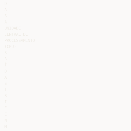
D

A

S

A

UNIDADE

CENTRAL DE

PROCESSAMENTO

(CPU)

S

A

Í

D

A

S

T

B

I

E

E

N

M
