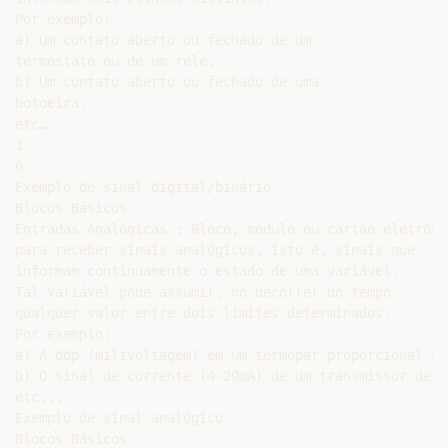
Por exemplo:

a) Um contato aberto ou fechado de um

termostato ou de um relé.

b) Um contato aberto ou fechado de uma

botoeira.

etc…..

1

0

Exemplo de sinal digital/binário

Blocos Básicos

Entradas Analógicas : Bloco, módulo ou cartão eletrôni
para receber sinais analógicos, isto é, sinais que

informam continuamente o estado de uma variável.

Tal variável pode assumir, no decorrer do tempo

qualquer valor entre dois limites determinados.

Por exemplo:

a) A ddp (milivoltagem) em um termopar proporcional a 
b) O sinal de corrente (4-20mA) de um transmissor de v
etc...

Exemplo de sinal analógico

Blocos Básicos
