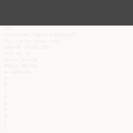
CLP

Controlador Lógico Programável

Luiz Carlos Farkas (LCF)

Eduardo Calsan (EDC)

Aula no. 02

Blocos Básicos

Blocos Básicos

A) ENTRADAS

M

E

I

O

A

M

B

I

E
