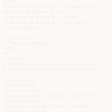
do CLP.

É através dele que é feito o carregamento e a

manutenção do programa do CLP.

a) Dedicado com display CRT e teclado.

b) Portátil com display de cristal líquido.

c) Microcomputador.

„

Blocos Básicos

E) FONTE DE ALIMENTAÇÃO

FONTE

DE

ALIMENTAÇÃO

O bloco, módulo ou cartão fonte de alimentação

é responsável pelo suprimento de energia para o

CLP.

1) (110V ou 220V)

Funções básicas:

+5 Vcc e +/- 12 Vcc

2) manter carga da bateria qdo. relógio em tempo

real e memória RAM.

3) fornecer tensão para alimentar entradas/

saídas (12 ou 24 V cc)
