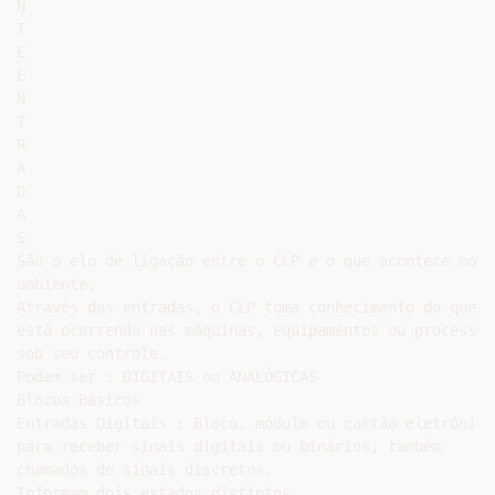
N

T

E

E

N

T

R

A

D

A

S

São o elo de ligação entre o CLP e o que acontece no me
ambiente.

Através das entradas, o CLP toma conhecimento do que

está ocorrendo nas máquinas, equipamentos ou processos

sob seu controle.

Podem ser : DIGITAIS ou ANALÓGICAS

Blocos Básicos

Entradas Digitais : Bloco, módulo ou cartão eletrônico
para receber sinais digitais ou binários, também

chamados de sinais discretos.

Informam dois estados distintos.
