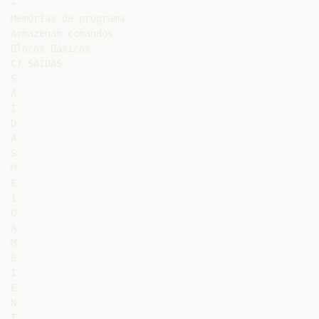
+

Memórias de programa

Armazenam comandos

Blocos Básicos

C) SAÍDAS

S

A

Í

D

A

S

M

E

I

O

A

M

B

I

E

N

T
