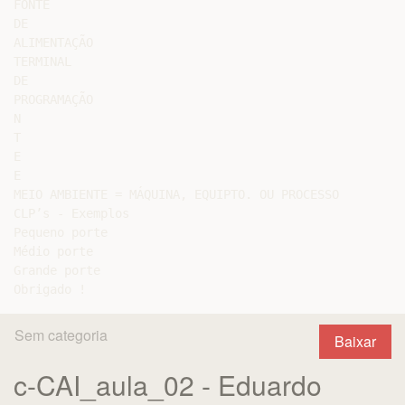
FONTE

DE

ALIMENTAÇÃO

TERMINAL

DE

PROGRAMAÇÃO

N

T

E

E

MEIO AMBIENTE = MÁQUINA, EQUIPTO. OU PROCESSO

CLP’s - Exemplos

Pequeno porte

Médio porte

Grande porte

Sem categoria
Baixar
c-CAI_aula_02 - Eduardo