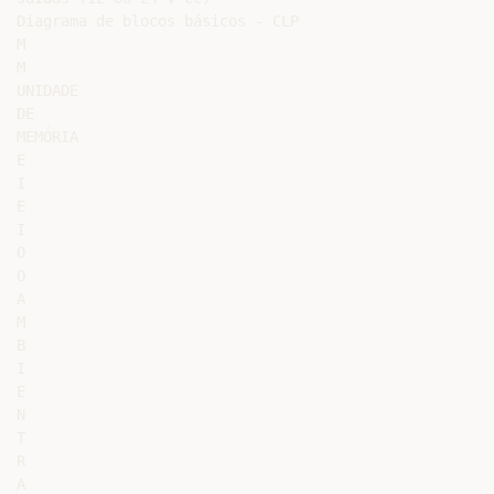
Diagrama de blocos básicos - CLP

M

M

UNIDADE

DE

MEMÓRIA

E

I

E

I

O

O

A

M

B

I

E

N

T

R

A
