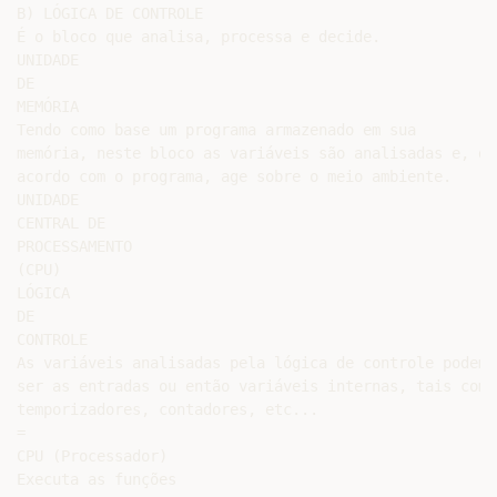
B) LÓGICA DE CONTROLE

É o bloco que analisa, processa e decide.

UNIDADE

DE

MEMÓRIA

Tendo como base um programa armazenado em sua

memória, neste bloco as variáveis são analisadas e, de

acordo com o programa, age sobre o meio ambiente.

UNIDADE

CENTRAL DE

PROCESSAMENTO

(CPU)

LÓGICA

DE

CONTROLE

As variáveis analisadas pela lógica de controle podem

ser as entradas ou então variáveis internas, tais como:
temporizadores, contadores, etc...

=

CPU (Processador)

Executa as funções
