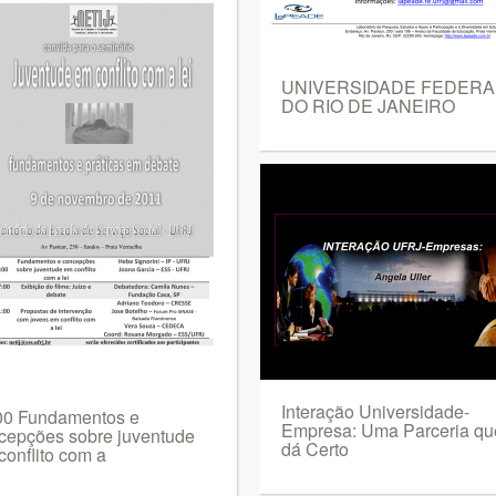
UNIVERSIDADE FEDERA
DO RIO DE JANEIRO
Interação Universidade-
00 Fundamentos e
Empresa: Uma Parceria qu
cepções sobre juventude
dá Certo
conflito com a