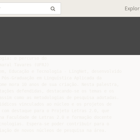
Explor
gia: o percurso do

aral Tavares (UFRJ)

em, Educação e Tecnologia - LingNet, desenvolvido

 Pós-Graduação em Linguística Aplicada da

ome mora 10 anos de sua criação. Nesta palestra,

tações defendidas, destacando-se os temas e os

assim como as metodologias de pesquisa adotadas.

iódicos vinculados ao núcleo e os projetos de

 com destaque para o Projeto Letras 2.0, que

na Faculdade de Letras 2.0 e formação docente

cnologias. Espera-se poder contribuir para o
