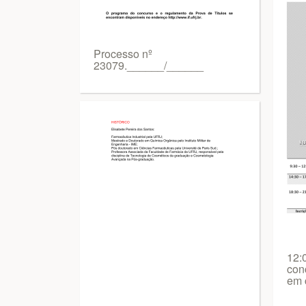
Processo nº
23079.______/______
12:
con
em 