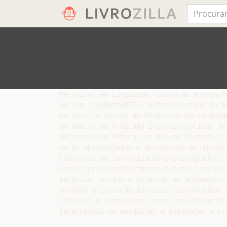
Pesquisas em Linguagem, Educação e Tecnolo
núcleo LingNet/UFRJ – Kátia Cristina do Am
Em 2012, o Núcleo de Pesquisas em Linguag
no âmbito do Programa Interdisciplinar de
Universidade Federal do Rio de Janeiro, c
serão apresentadas e discutidas as disser
contextos de investigação privilegiados, 
Serão apresentados também o site e os per
pesquisa, ensino e extensão em andamento,
promove a inserção das novas tecnologias 
(inicial e continuada) para uso dessas te