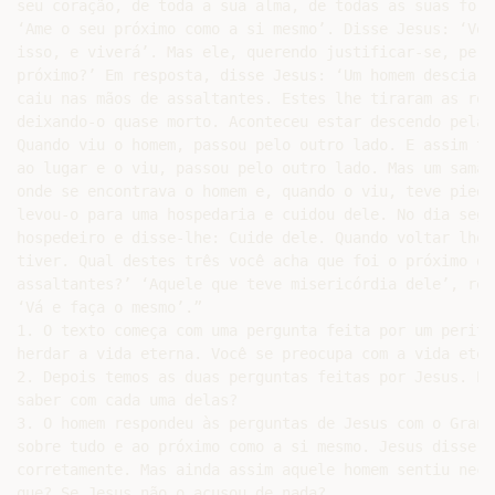
seu coração, de toda a sua alma, de todas as suas forç
‘Ame o seu próximo como a si mesmo’. Disse Jesus: ‘Voc
isso, e viverá’. Mas ele, querendo justificar-se, perg
próximo?’ Em resposta, disse Jesus: ‘Um homem descia d
caiu nas mãos de assaltantes. Estes lhe tiraram as rou
deixando-o quase morto. Aconteceu estar descendo pela 
Quando viu o homem, passou pelo outro lado. E assim ta
ao lugar e o viu, passou pelo outro lado. Mas um samar
onde se encontrava o homem e, quando o viu, teve pieda
levou-o para uma hospedaria e cuidou dele. No dia segu
hospedeiro e disse-lhe: Cuide dele. Quando voltar lhe 
tiver. Qual destes três você acha que foi o próximo do
assaltantes?’ ‘Aquele que teve misericórdia dele’, res
‘Vá e faça o mesmo’.”

1. O texto começa com uma pergunta feita por um perito
herdar a vida eterna. Você se preocupa com a vida eter
2. Depois temos as duas perguntas feitas por Jesus. Em
saber com cada uma delas?

3. O homem respondeu às perguntas de Jesus com o Grand
sobre tudo e ao próximo como a si mesmo. Jesus disse q
corretamente. Mas ainda assim aquele homem sentiu nece
que? Se Jesus não o acusou de nada?
