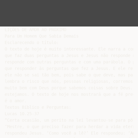
LIÇÕES DE AMOR AO PRÓXIMO

Para Um Homem Que Sabia Demais

Esclarecendo o título:

O texto de hoje é muito interessante. Ele narra a conv
que faz duas perguntas a Jesus e Jesus não responde ne
responde com outras perguntas e com uma parábola. O pr
que responder às perguntas que fez a Jesus. E ele resp
ele não se sai tão bem, pois sabe o que deve, mas pare
lembra o risco que nós, pessoas religiosas, corremos: 
muito bem com Deus porque sabemos coisas sobre Deus. M
estejamos. O texto de hoje nos mostrará que a fé preci
é o amor.

Textos Bíblico e Perguntas:

Lucas 10.25-37

“Certa ocasião, um perito na lei levantou-se para pôr 
‘Mestre, o que preciso fazer para herdar a vida eterna
respondeu Jesus. ‘Como você a lê?’ Ele respondeu: ‘Ame