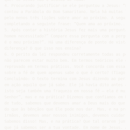
4. Procurando justificar-se ele perguntou a Jesus: “E 
contou a Parábola do Bom Samaritano. Nela há muitas li
pelo menos três lições sobre amor ao próximo. A seguir
completando a seguinte frase: “Quem ama ao próximo...”.
5. Após contar a história Jesus fez mais uma pergunta:
homem necessitado?” Compare essa pergunta com a pergun
é o meu próximo?”. Há uma diferença de ponto de vista 
diferença? O que isso nos ensina?

6. O perito da lei respondeu corretamente todas as per
não parecem estar muito bem. Em termos teóricos ele es
reprovado em termos práticos. Você concorda com essa p
sobre a fé de quem apenas sabe o que é certo? (Tiago 2.
Concluindo: O texto termina com Jesus dizendo ao perit
em ação aquilo que já sabe. Ele já havia dito antes ao
isto seja também uma fraqueza em nossa fé – ela é muit
Senhor”, mas e na prática? Dizemos que confiamos em De
de tudo, sabemos que devemos amar a Deus mais do que t
do que às bênçãos que Ele pode nos dar. Mas, e na prát
irmãos, devemos amar nossos inimigos, devemos cuidar e
Sabemos disso! Mas, e na prática? Que tal orarem junto
que já sabemos ser a tua vontade. Em nome de Jesus. Amé