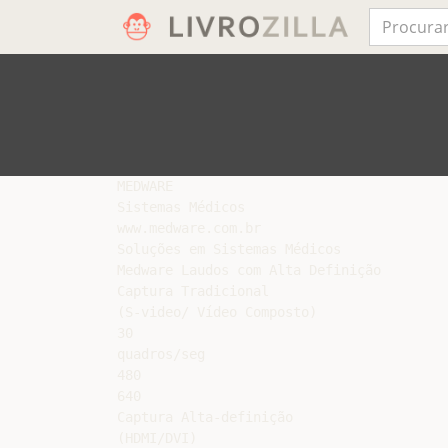
MEDWARE

Sistemas Médicos

www.medware.com.br

Soluções em Sistemas Médicos

Medware Laudos com Alta Definição

Captura Tradicional

(S-video/ Vídeo Composto)

30

quadros/seg

480

640

Captura Alta-definição

(HDMI/DVI)
