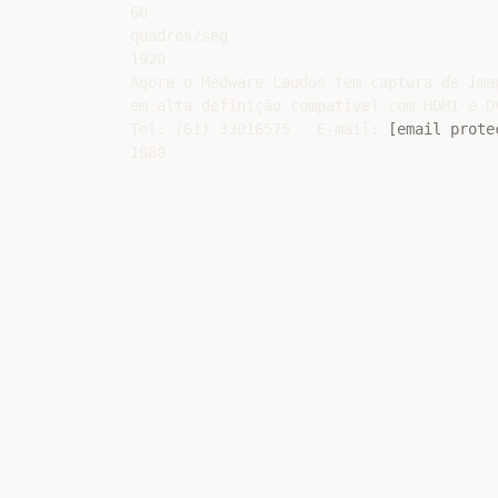
60

quadros/seg

1920

Agora o Medware Laudos tem captura de imag
em alta definição compatível com HDMI e DV
Tel: (61) 33016575 - E-mail: 
[email prote