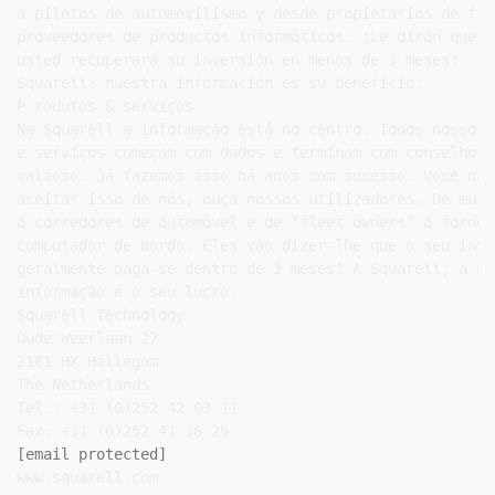
a pilotos de automovilismo y desde propietarios de flot
proveedores de productos informáticos. ¡Le dirán que n
usted recuperará su inversión en menos de 3 meses!

Squarell: nuestra información es su beneficio.

P rodutos & serviços

Na Squarell a informação está no centro. Todos nossos 
e serviços começam com dados e terminam com conselho

valioso. Já fazemos isso há anos com sucesso. Você não
aceitar isso de nós, ouça nossos utilizadores. De mult
a corredores de automóvel e de ‘fleet owners’ a fornec
computador de bordo. Eles vão dizer-lhe que o seu inve
geralmente paga-se dentro de 3 meses! A Squarell, a nos
informação é o seu lucro.

Squarell Technology

Oude Weerlaan 27

2181 HX Hillegom

The Netherlands

Tel.: +31 (0)252 42 03 11

[email protected]