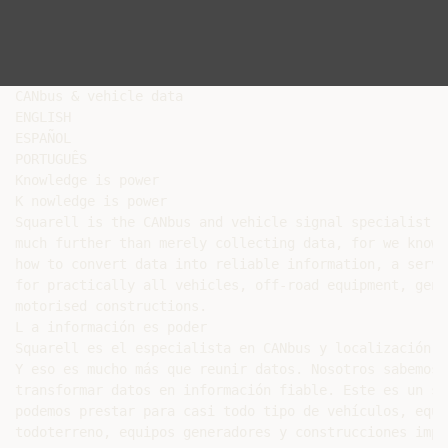
CANbus & vehicle data

ENGLISH

ESPAÑOL

PORTUGUÊS

Knowledge is power

K nowledge is power

Squarell is the CANbus and vehicle signal specialist. 
much further than merely collecting data, for we know e
how to convert data into reliable information, a servi
for practically all vehicles, off-road equipment, gene
motorised constructions.

L a información es poder

Squarell es el especialista en CANbus y localización d
Y eso es mucho más que reunir datos. Nosotros sabemos c
transformar datos en información fiable. Este es un se
podemos prestar para casi todo tipo de vehículos, equi
todoterreno, equipos generadores y construcciones impu