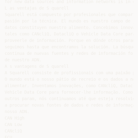
for new data sources and information networks is in our
L as ventajas de S quarell

Squarell está compuesto por profesionales que comparten
pasión por la técnica. El mundo es nuestro campo de ju
datos constituyen nuestro alimento. Concebimos innovaci
tales como CANcliQ, DatacliQ o Vehicle Data Core para p
proveerle de información. Porque en dónde otros paran,
seguimos hasta que encontramos la solución. La búsqueda
continua de nuevas fuentes y redes de información forma
de nuestro ADN.

A s vantagens de S quarell

A Squarell consiste de profissionais com uma paixão po
O mundo está o nosso pátio de recreio e os dados a nos
alimentar. Inventamos inovações, como CANcliQ, DatacliQ
Vehicle Data Core para fornecer-lhe informação. Como on
outros param, nós continuamos até que esteja resolvido
a procurar novas fontes de dados e redes de informação
nosso ADN.

CAN High

CAN Low

CANcliQ

ECU
