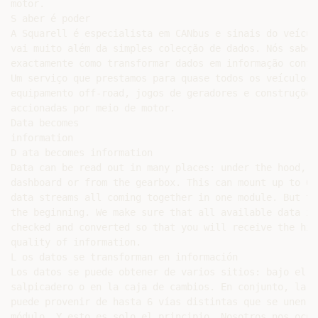
motor.

S aber é poder

A Squarell é especialista em CANbus e sinais do veícul
vai muito além da simples colecção de dados. Nós sabemo
exactamente como transformar dados em informação confiá
Um serviço que prestamos para quase todos os veículos,

equipamento off-road, jogos de geradores e construções
accionadas por meio de motor.

Data becomes

information

D ata becomes information

Data can be read out in many places: under the hood, b
dashboard or from the gearbox. This can mount up to 6 
data streams all coming together in one module. But th
the beginning. We make sure that all available data is
checked and converted so that you will receive the hig
quality of information.

L os datos se transforman en información

Los datos se puede obtener de varios sitios: bajo el c
salpicadero o en la caja de cambios. En conjunto, la i
puede provenir de hasta 6 vías distintas que se unen e
módulo. Y esto es solo el principio. Nosotros nos ocupa