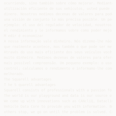
ocurriendo, sino también sobre cómo mejorar. Mediante l
utilización eficiente de sus vehículos, usted puede ah
dinero. Nosotros medimos decenas de valores para poder 
una visión de conjunto lo más precisa posible. Un peque
ejemplo: el uso del regulador de velocidad, nosotros c
el rendimiento y le informamos sobre como poder mejora
M edir é economizar

A nossa informação vale dinheiro. Nós dizemo-lhe não s
que realmente acontece, mas também o que pode ser melho
Através do uso mais eficiente dos seus veículos você p
muito dinheiro. Medimos dezenas de valores para oferec
mais possível compreensão. Um pequeno exemplo: o uso d
control; calculamos o rendimento e informamo-lhe como 
melhorado.

The Squarell advantages

T he S quarell advantages

Squarell consists of professionals with a passion for 
The world is our playground and data is our source of 
We come up with innovations such as CANcliQ, DatacliQ a
Vehicle Data Core to provide you with information. Bec
others stop, we go on until the problem is solved. Con