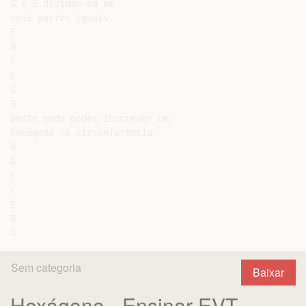
G e E dividem-na em

seis partes iguais.

F

B

C

E

G

3

Deste modo podes inscrever um

hexágono na circunferência.

D

A

F

C

E

B

Sem categoria
Baixar
Hexágono - Ensinar EVT