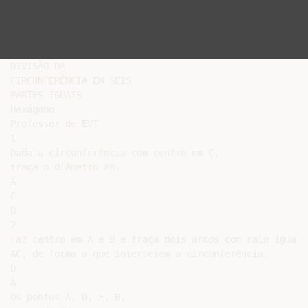
DIVISÃO DA

CIRCUNFERÊNCIA EM SEIS

PARTES IGUAIS

Hexágono

Professor de EVT

1

Dada a circunferência com centro em C,

traça o diâmetro AB.

A

C

B

2

Faz centro em A e B e traça dois arcos com raio igual a
AC, de forma a que intersetem a circunferência.

D

A

Os pontos A, D, F, B,
