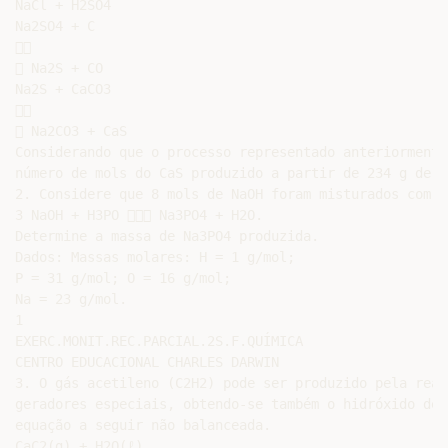
NaCl + H2SO4

Na2SO4 + C



 Na2S + CO

Na2S + CaCO3



 Na2CO3 + CaS

Considerando que o processo representado anteriormente
número de mols do CaS produzido a partir de 234 g de Na
2. Considere que 8 mols de NaOH foram misturados com 2
3 NaOH + H3PO  Na3PO4 + H2O.

Determine a massa de Na3PO4 produzida.

Dados: Massas molares: H = 1 g/mol;

P = 31 g/mol; O = 16 g/mol;

Na = 23 g/mol.

1

EXERC.MONIT.REC.PARCIAL.2S.F.QUÍMICA

CENTRO EDUCACIONAL CHARLES DARWIN

3. O gás acetileno (C2H2) pode ser produzido pela reaç
geradores especiais, obtendo-se também o hidróxido de 
equação a seguir não balanceada.

CaC2(g) + H2O(ℓ)
