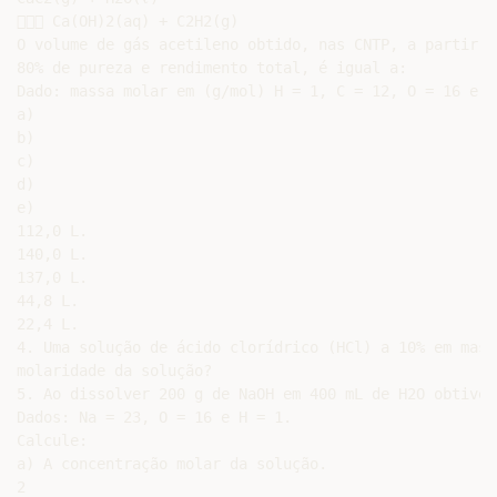
 Ca(OH)2(aq) + C2H2(g)

O volume de gás acetileno obtido, nas CNTP, a partir d
80% de pureza e rendimento total, é igual a:

Dado: massa molar em (g/mol) H = 1, C = 12, O = 16 e Ca
a)

b)

c)

d)

e)

112,0 L.

140,0 L.

137,0 L.

44,8 L.

22,4 L.

4. Uma solução de ácido clorídrico (HCl) a 10% em mass
molaridade da solução?

5. Ao dissolver 200 g de NaOH em 400 mL de H2O obtiver
Dados: Na = 23, O = 16 e H = 1.

Calcule:

a) A concentração molar da solução.

2
