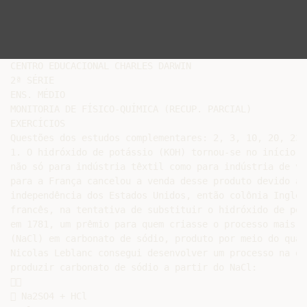
CENTRO EDUCACIONAL CHARLES DARWIN

2ª SÉRIE

ENS. MÉDIO

MONITORIA DE FÍSICO-QUÍMICA (RECUP. PARCIAL)

EXERCÍCIOS

Questões dos estudos complementares: 2, 3, 10, 20, 23 e
1. O hidróxido de potássio (KOH) tornou-se no início d
não só para indústria têxtil como para indústria de vi
para a França cancelou a venda desse produto devido ao
independência dos Estados Unidos, então colônia Ingles
francês, na tentativa de substituir o hidróxido de pot
em 1781, um prêmio para quem criasse o processo mais s
(NaCl) em carbonato de sódio, produto por meio do qual
Nicolas Leblanc consegui desenvolver um processo na ép
produzir carbonato de sódio a partir do NaCl:



 Na2SO4 + HCl
