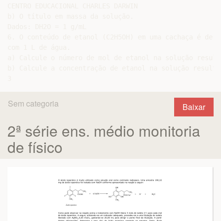
CENTRO EDUCACIONAL CHARLES DARWIN

b) O título em massa da solução.

Dados: DH2O = 1 g/mL

6. O conteúdo de etanol (C2H5OH) em uma cachaça é de 4
com 1 L de água.

a) Calcule o número de mol de etanol na solução resulta
b) Calcule a concentração de etanol na solução resulta
Sem categoria
Baixar
2ª série ens. médio monitoria
de físico