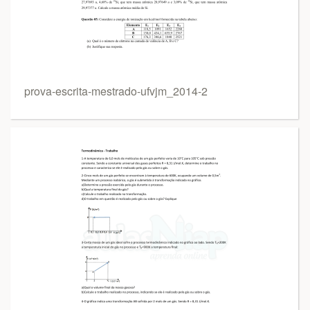
prova-escrita-mestrado-ufvjm_2014-2