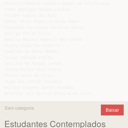
Maycklla Rândrea Ribeiro Guedes da Purificação

Pedro Henrique Novaes Cardoso

Poliane Sabino dos Reis

Rafael Alves Nogueira Rocha Ramos

Reginaldo Fortunato Ferreira Júnior

Rodrigo Torres Silva

Romullo Abizair Amâncio dos Santos

Rosana Guimarães Ribeiro

Sandrine de Matos Mendes

Sillas Santana Coelho

Tarcisio de Macedo coelho

Tássio Caique Dias Freire

Thales Coité da Silva

Tiago dos Santos Teixeira

Wallace Brayner Santos Brandão

Sem categoria
Baixar
Estudantes Contemplados