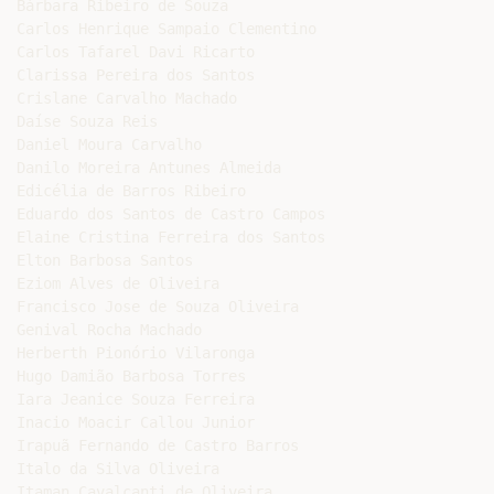
Bárbara Ribeiro de Souza

Carlos Henrique Sampaio Clementino

Carlos Tafarel Davi Ricarto

Clarissa Pereira dos Santos

Crislane Carvalho Machado

Daíse Souza Reis

Daniel Moura Carvalho

Danilo Moreira Antunes Almeida

Edicélia de Barros Ribeiro

Eduardo dos Santos de Castro Campos

Elaine Cristina Ferreira dos Santos

Elton Barbosa Santos

Eziom Alves de Oliveira

Francisco Jose de Souza Oliveira

Genival Rocha Machado

Herberth Pionório Vilaronga

Hugo Damião Barbosa Torres

Iara Jeanice Souza Ferreira

Inacio Moacir Callou Junior

Irapuã Fernando de Castro Barros

Italo da Silva Oliveira

Itaman Cavalcanti de Oliveira
