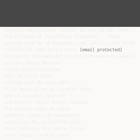
FUNDAÇÃO UNIVERSIDADE FEDERAL DO VALE DO SÃO FRANCISCO

PRÓ-REITORIA DE ASSISTÊNCIA ESTUDANTIL - PROAE

Avenida José de Sá Maniçoba, S/N, Centro – CEP 56.304-
Telefone 87-2101.6874 e-mail: 
[email protected]
Estudantes Contemplados com Bolsa Permanência Campus Ju
Adriana Santos Menezes

Aldeon Souza Figueredo

Alex da Silva Souza

Alfredo Dias da Silva Neto

Aline Monia Alves de Carvalho Souza

Amelia Carvalho Faustino

Ana Beatriz Seixas Araujo Almeida

Ana Claudia Gomes de Sousa

Anderson Leandro do Nascimento

Andre Luiz Moura Silva Moreira

Anny Catherine Dos Santos Farias

Arlen Ragner Cardoso Gomes
