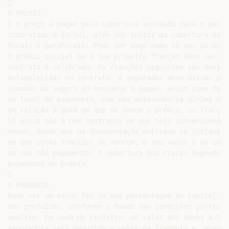


O PRÉMIO

É o preço a pagar pela cobertura acordada para o perío
contratado e inclui, além dos custos da cobertura do r
ﬁscais e paraﬁscais. Pode ser pago numa só vez ou por 
O prémio inicial ou a sua primeira fracção deve ser pa
contrato é celebrado. As fracções seguintes são devida
estabelecidas no contrato. O segurador deve avisar por
tomador do seguro do montante a pagar, assim como da fo
do local de pagamento, com uma antecedência mínima de 3
em relação à data em que se vence o prémio, ou fracçõe
Só assim não é nos contratos em que seja convencionado
meses, desde que na documentação entregue se indique as
em que essas fracções se vencem, o seu valor e as cons
do seu não pagamento. A cobertura dos riscos depende d
pagamento do prémio.



A FRANQUIA

Pode ser um valor ﬁxo ou uma percentagem do capital seg
dos prejuízos, conforme o ﬁxado nas condições particula
apólice. Em caso de sinistro, ao valor dos danos a ind
seguradora será deduzido o valor da franquia e, quando