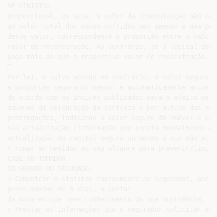
DE SINISTRO

proporcional, ou seja, o valor da indemnização não cor
ao valor total dos danos sofridos mas apenas a uma per
desse valor, correspondente à proporção entre o valor 
valor de reconstrução. Ao contrário, se o capital decl
paga mais do que o respectivo valor de reconstrução.



Por lei, e salvo acordo em contrário, o valor seguro d
a proporção segura do mesmo) é automaticamente actualiz
de acordo com os índices publicados para o efeito pelo
aquando da celebração do contrato e por altura das res
prorrogações, indicando o valor seguro do imóvel e os 
sua actualização (informação que consta normalmente do
actualização do capital seguro ou mesmo a sua não actu
> Tomar as medidas ao seu alcance para prevenir/limita
CABE AO TOMADOR

DO SEGURO OU SEGURADO:

> Comunicar o sinistro rapidamente ao segurador, por e
prazo máximo de 8 dias, a contar

da data em que teve conhecimento da sua ocorrência.

> Prestar as informações que o segurador solicitar ace