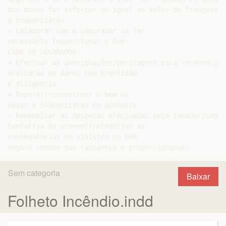
dos danos for inferior ou igual ao valor da franquia, 
a indemnização.

> Colaborar com o segurador se for

necessário inspeccionar o bem.

CABE AO SEGURADOR:

> Efectuar as averiguações/peritagens para reconhecimen
avaliação de danos com prontidão

e diligência.

> Reparar/reconstruir o bem ou

pagar a indemnização em dinheiro.

> Reembolsar as despesas efectuadas pelo tomador/segura
tentativa de prevenir/minimizar as

consequências do sinistro no bem

Sem categoria
Baixar
Folheto Incêndio.indd