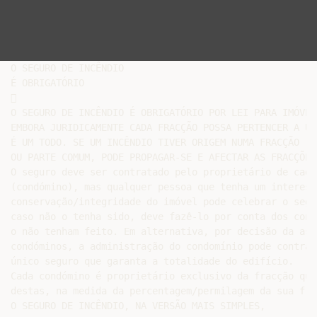
O SEGURO DE INCÊNDIO

É OBRIGATÓRIO



O SEGURO DE INCÊNDIO É OBRIGATÓRIO POR LEI PARA IMÓVEI
EMBORA JURIDICAMENTE CADA FRACÇÃO POSSA PERTENCER A UM
É UM TODO. SE UM INCÊNDIO TIVER ORIGEM NUMA FRACÇÃO

OU PARTE COMUM, PODE PROPAGAR-SE E AFECTAR AS FRACÇÕES
O seguro deve ser contratado pelo proprietário de cada
(condómino), mas qualquer pessoa que tenha um interesse
conservação/integridade do imóvel pode celebrar o segu
caso não o tenha sido, deve fazê-lo por conta dos cond
o não tenham feito. Em alternativa, por decisão da ass
condóminos, a administração do condomínio pode contrata
único seguro que garanta a totalidade do edifício.

Cada condómino é proprietário exclusivo da fracção que
destas, na medida da percentagem/permilagem da sua frac
O SEGURO DE INCÊNDIO, NA VERSÃO MAIS SIMPLES,
