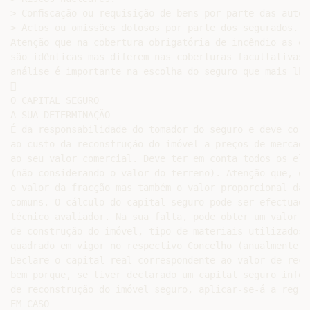
> Conﬁscação ou requisição de bens por parte das autori
> Actos ou omissões dolosos por parte dos segurados.

Atenção que na cobertura obrigatória de incêndio as exc
são idênticas mas diferem nas coberturas facultativas. 
análise é importante na escolha do seguro que mais lhe


O CAPITAL SEGURO

A SUA DETERMINAÇÃO

É da responsabilidade do tomador do seguro e deve corr
ao custo da reconstrução do imóvel a preços de mercado,
ao seu valor comercial. Deve ter em conta todos os ele
(não considerando o valor do terreno). Atenção que, qu
o valor da fracção mas também o valor proporcional das 
comuns. O cálculo do capital seguro pode ser efectuado 
técnico avaliador. Na sua falta, pode obter um valor i
de construção do imóvel, tipo de materiais utilizados 
quadrado em vigor no respectivo Concelho (anualmente ﬁ
Declare o capital real correspondente ao valor de reco
bem porque, se tiver declarado um capital seguro infer
de reconstrução do imóvel seguro, aplicar-se-á a regra
EM CASO
