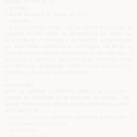
GARANTE OS RISCOS DE:

> Incêndio.

> Acção mecânica de queda de raio.

> Explosão.

> O seguro cobre, ainda, até ao limite do capital segu
causados no bem seguro em consequência dos meios empreg
para combater o incêndio e as remoções ou destruições 
por autoridade competente ou praticadas com ﬁm de salva
Existem outros seguros disponíveis no mercado que, além
incluírem a cobertura obrigatória de incêndio, contêm 
de coberturas abrangendo outros riscos seguráveis à esc
Informe-se junto da sua seguradora.



AS EXCLUSÕES

ANTES DE CELEBRAR O CONTRATO, CONHEÇA AS EXCLUSÕES,

ATRAVÉS DO SEGURADOR OU DO MEDIADOR DE SEGUROS. SÃO

SEMPRE EXCLUÍDOS DO ÂMBITO DO SEU CONTRATO OS DANOS

RESULTANTES DE:

> Guerra, invasão, rebelião, revolução e situações aﬁns
> Levantamentos militares.

> Terrorismo.

> Riscos nucleares.
