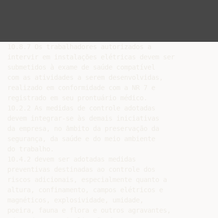
10.8.7 Os trabalhadores autorizados a

intervir em instalações elétricas devem ser

submetidos à exame de saúde compatível

com as atividades a serem desenvolvidas,

realizado em conformidade com a NR 7 e

registrado em seu prontuário médico.

10.2.2 As medidas de controle adotadas

devem integrar-se às demais iniciativas

da empresa, no âmbito da preservação da

segurança, da saúde e do meio ambiente

do trabalho.

10.4.2 devem ser adotadas medidas

preventivas destinadas ao controle dos

riscos adicionais, especialmente quanto a

altura, confinamento, campos elétricos e

magnéticos, explosividade, umidade,

poeira, fauna e flora e outros agravantes,
