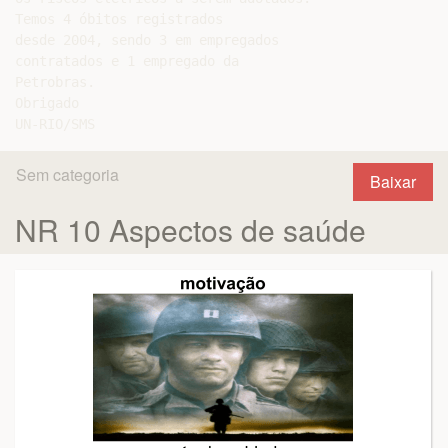
Temos 4 óbitos registrados

desde 2004, sendo 3 em empregados

contratados e 1 empregado da

Petrobras.

Obrigado

Sem categoria
Baixar
NR 10 Aspectos de saúde