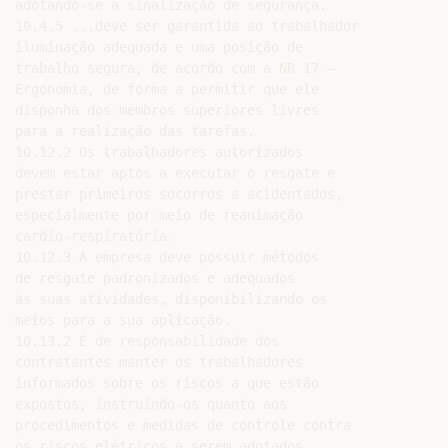
adotando-se a sinalização de segurança.

10.4.5 ...deve ser garantida ao trabalhador

iluminação adequada e uma posição de

trabalho segura, de acordo com a NR 17 –

Ergonomia, de forma a permitir que ele

disponha dos membros superiores livres

para a realização das tarefas.

10.12.2 Os trabalhadores autorizados

devem estar aptos a executar o resgate e

prestar primeiros socorros a acidentados,

especialmente por meio de reanimação

cardio-respiratória.

10.12.3 A empresa deve possuir métodos

de resgate padronizados e adequados

às suas atividades, disponibilizando os

meios para a sua aplicação.

10.13.2 É de responsabilidade dos

contratantes manter os trabalhadores

informados sobre os riscos a que estão

expostos, instruindo-os quanto aos

procedimentos e medidas de controle contra

os riscos elétricos a serem adotados.
