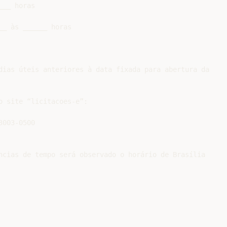
__ horas

_ às ______ horas

dias úteis anteriores à data fixada para abertura da

 site “licitacoes-e”:

003-0500

ncias de tempo será observado o horário de Brasília
