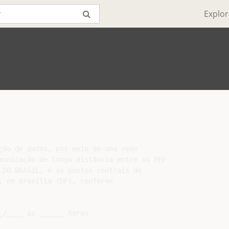
Explor
ção de dados, por meio de uma rede

municação de longa distância entre os PEP

 DO BRASIL, e os pontos centrais de

, em Brasília (DF), conforme

/____ às ______ horas
