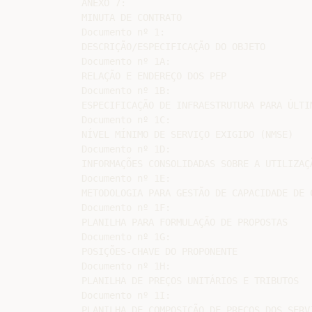
ANEXO 7:

MINUTA DE CONTRATO

Documento nº 1:

DESCRIÇÃO/ESPECIFICAÇÃO DO OBJETO

Documento nº 1A:

RELAÇÃO E ENDEREÇO DOS PEP

Documento nº 1B:

ESPECIFICAÇÃO DE INFRAESTRUTURA PARA ÚLTIM
Documento nº 1C:

NÍVEL MÍNIMO DE SERVIÇO EXIGIDO (NMSE)

Documento nº 1D:

INFORMAÇÕES CONSOLIDADAS SOBRE A UTILIZAÇÃ
Documento nº 1E:

METODOLOGIA PARA GESTÃO DE CAPACIDADE DE C
Documento nº 1F:

PLANILHA PARA FORMULAÇÃO DE PROPOSTAS

Documento nº 1G:

POSIÇÕES-CHAVE DO PROPONENTE

Documento nº 1H:

PLANILHA DE PREÇOS UNITÁRIOS E TRIBUTOS

Documento nº 1I:

PLANILHA DE COMPOSIÇÃO DE PREÇOS DOS SERVI