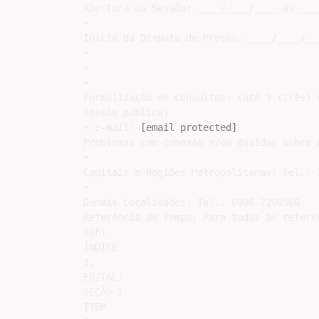
Abertura da Sessão: ____/____/____ às ____
•

Início da Disputa de Preços: ____/____/___
•

•

•

Formalização de Consultas: (até 3 (três) 
sessão pública)

• e-mail: 
[email protected]
Problemas com conexão e/ou dúvidas sobre o
•

Capitais e Regiões Metropolitanas: Tel.: 3
•

Demais Localidades: Tel.: 0800-7290500

Referência de Tempo: Para todas as referê
(DF).

ÍNDICE

1.

EDITAL:

SEÇÃO I

ITEM
