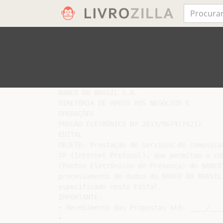
BANCO DO BRASIL S.A.

DIRETORIA DE APOIO AOS NEGÓCIOS E

OPERAÇÕES

PREGÃO ELETRÔNICO Nº 2013/9674(7421)

EDITAL

OBJETO: Prestação de serviços de comunica
IP (Internet Protocol), que permitam a co
(Pontos Eletrônicos de Presença) do BANCO
processamento de dados do BANCO DO BRASIL
especificado neste Edital.

IMPORTANTE:

• Recebimento das Propostas até: ____/____
•
