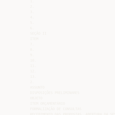
1.

2.

3.

4.

5.

6.

SEÇÃO II

ITEM

7.

8.

9.

10.

11.

12.

13.

2.

ASSUNTO

DISPOSIÇÕES PRELIMINARES

OBJETO

ITEM ORÇAMENTÁRIO

FORMALIZAÇÃO DE CONSULTAS

RECEBIMENTO DAS PROPOSTAS, ABERTURA DA SES