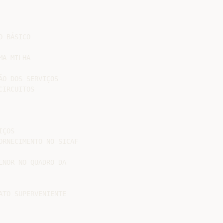
 BÁSICO

A MILHA

O DOS SERVIÇOS

IRCUITOS

ÇOS

RNECIMENTO NO SICAF

NOR NO QUADRO DA

TO SUPERVENIENTE
