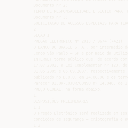
Documento nº 2:

TERMO DE RESPONSABILIDADE E SIGILO PARA TE
Documento nº 3:

SOLICITAÇÃO DE ACESSOS ESPECIAIS PARA TERC
2

SEÇÃO I

PREGÃO ELETRÔNICO Nº 2013 / 9674 (7421)

O BANCO DO BRASIL S. A., por intermédio d
Cenop São Paulo – SP e por meio da utiliz
INTERNET torna público que, de acordo com
17.07.2002, a Lei Complementar nº 123, de
31.05.2005 e 05.09.2007, respectivamente,
publicado no D.O.U. em 24.06.96 e os term
Parecer DIJUR-COJUR/CONSU nº 14.848, de 1
PREÇO GLOBAL, na forma abaixo.

1.

DISPOSIÇÕES PRELIMINARES

1.1

O Pregão Eletrônico será realizado em ses
condições de segurança – criptografia e a
1.2
