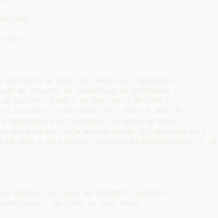
RCEIROS

EIROS

a Diretoria de Apoio aos Negócios e Operações /

ação de recursos de tecnologia da informação –

 as Leis nºs 8.666 e 10.520, de 21.06.1993 e

 14.12.2006 e os Decretos nºs 5.450 e 6.204, de

 o Regulamento de Licitações do Banco do Brasil,

os deste edital, cuja minuta-padrão foi aprovada pelo

7.08.2005 e pelo Parecer Jurídico DIJURCTRIS/ADLIC nº 20
são pública, por meio da INTERNET, mediante

utenticação – em todas as suas fases.
