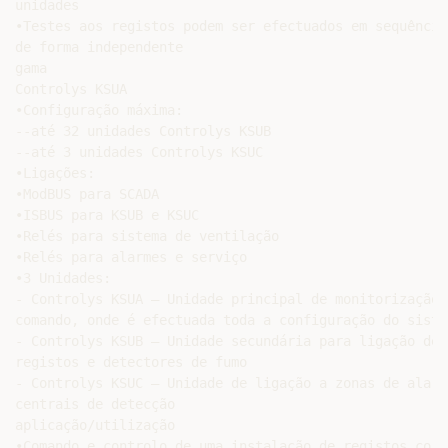
unidades

•Testes aos registos podem ser efectuados em sequência 
de forma independente

gama

Controlys KSUA

•Configuração máxima:

--até 32 unidades Controlys KSUB

--até 3 unidades Controlys KSUC

•Ligações:

•ModBUS para SCADA

•ISBUS para KSUB e KSUC

•Relés para sistema de ventilação

•Relés para alarmes e serviço

•3 Unidades:

- Controlys KSUA – Unidade principal de monitorização e
comando, onde é efectuada toda a configuração do sistem
- Controlys KSUB – Unidade secundária para ligação de

registos e detectores de fumo

- Controlys KSUC – Unidade de ligação a zonas de alarme
centrais de detecção

aplicação/utilização

•Comando e controlo de uma instalação de registos corta