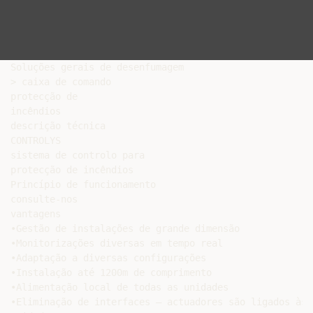
Soluções gerais de desenfumagem

> caixa de comando

protecção de

incêndios

descrição técnica

CONTROLYS

sistema de controlo para

protecção de incêndios

Princípio de funcionamento

consulte-nos

vantagens

•Gestão de instalações de grande dimensão

•Monitorizações diversas em tempo real

•Adaptação a diversas configurações

•Instalação até 1200m de comprimento

•Alimentação local de todas as unidades

•Eliminação de interfaces – actuadores são ligados às
