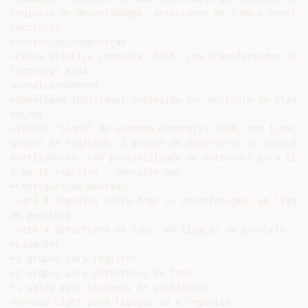
registos de desenfumagem, detectores de fumo e ventilad
controlys

construção/composição

•Caixa plástica compacta, IP65, com transformador integ
Controlys KSUA

acondicionamento

•Embalagem individual protegida por película de plástic
opções

•Versão “Light” do sistema Controlys SUSB, com ligação 
grupos de registos, 2 grupos de detectores de incêndio 
ventiladores. Com possibilidade de extensões para ligaç
8 ou 16 registos - consulte-nos

•Configuração máxima:

--até 4 registos corta-fogo ou desenfumagem, em ligação
em paralelo

--até 4 detectores de fumo, em ligação em paralelo

•Ligações:

•2 grupos para registos

•2 grupos para detectores de fumo

•1 saída para sistemas de ventilação

•Versão Light para ligação só a registos
