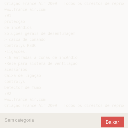
Criação France Air 2009 - Todos os direitos de reprodu
www.france-air.com

791

protecção

de incêndios

Soluções gerais de desenfumagem

> caixa de comando

Controlys KSUC

•Ligações:

•16 entradas a zonas de incêndio

•Relé para sistema de ventilação

acessórios

Caixa de ligação

controlys

Detector de fumo

792

www.france-air.com

Sem categoria
Baixar