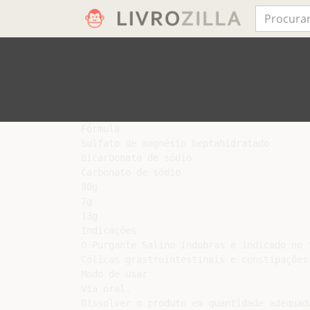
Fórmula

Sulfato de magnésio heptahidratado

Bicarbonato de sódio

Carbonato de sódio

80g

7g

13g

Indicações

O Purgante Salino Indubras é indicado no 
Cólicas grastrointestinais e constipações 
Modo de usar

Via oral.

Dissolver o produto em quantidade adequad