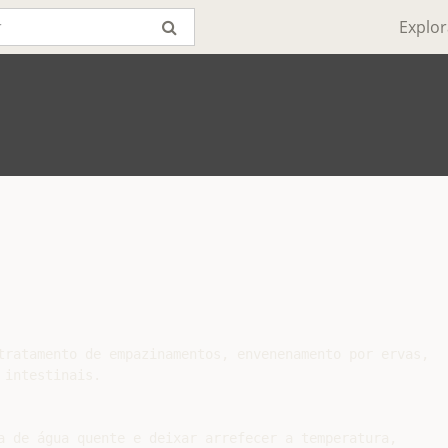
Explor
tratamento de empazinamentos, envenenamento por ervas,

intestinais.

a de água quente e deixar arrefecer a temperatura,
