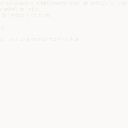
al aos poucos e cuidadosamente para não asfixiá-lo. Usar 
 animal em jejum.

do horário e do jejum.

a.

os: 50 a 100g em meio litro de água.
