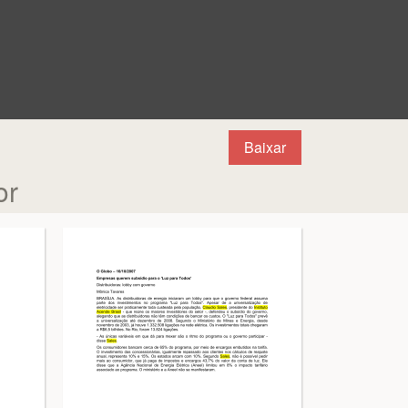
Baixar
or