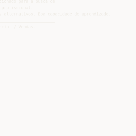
ionado para a busca de

profissional.

s alternativos. Boa capacidade de aprendizado.

______________________
