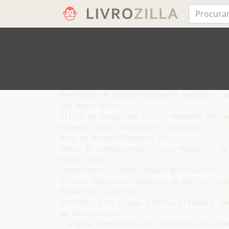
Descrição de Cargo Assistente Vendas e Com
Job Description

Título do Cargo/Job Title: Vendedor Mercad
Domestic Sales and Export Assistant

Área de Atuação/Reports To:

Depto de vendas/Brazil Sales Manager / Sal
Export Dep.

Conhecimento / Habilidades Necessárias

 Curso Superior, completo ou em conclusã
Marketing ou afins;

 Fluência na Língua Inglesa (falada e es
um diferencial;

 Alguma experiência na indústria de alime