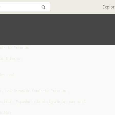
Explor
ércio Exterior

o Interno.

es and

o, nas áreas de Comércio Exterior,

crita). Espanhol não obrigatório, mas será

ntos;
