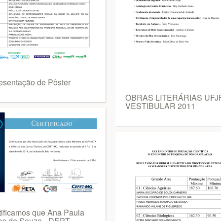
esentação de Pôster
OBRAS LITERÁRIAS UFJF
VESTIBULAR 2011
tificamos que Ana Paula
es de Souza - DEPT -