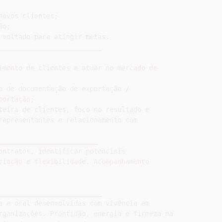
ovos clientes;

o;

 voltado para atingir metas.

__________________________

imento de clientes e atuar no mercado de

o de documentação de exportação /

ortação;

teira de clientes, foco no resultado e

representantes e relacionamento com

________________________

ontratos, identificar potenciais

ciação e flexibilidade. Acompanhamento

__________________________

a e oral desenvolvidas com vivência em

rganizações. Prontidão, energia e firmeza na
