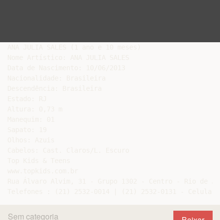
ANA JULIA SALES (1 ano e 10 meses)

Nome Artístico: ANA JULIA SALES

Data de Nascimento: 10/06/2013

Nacionalidade: Brasileira

Descendência: Brasileira

Estado: RJ

Altura: 0,73 m

Manequim: 01

Sapato: 19

Olhos: Azuis

Cabelos: Cast. Claros/L. Escuro

Top Kids & Teens

www.topkids.com.br

Rua Álvaro Alvim, 31 - Grupo 1302 - Centro - Rio de Ja
Sem categoria
Baixar