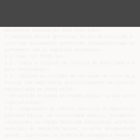
Documentos necessários para inscrição:

O candidato deverá apresentar no ato da inscrição o fo
inscrição devidamente preenchido (disponibilizado no a
juntamente com os seguintes documentos:

5.1- Duas (2) FOTOS 3x4;

5.2 - Cópia e original da Carteira de Identidade e CPF
pelo funcionário);

5.3 - Diploma ou certidão de conclusão do curso de gra
escolar com habilitação prioritariamente em Licenciatur
bacharelados em áreas afins;

- Declaração assinada afirmando possuir ou não outro cu
especialização;

5.5 - Comprovante de efetivo exercício no Magistério e
Educação Básica, em universidade pública, movimentos s
localizadas na região semiárida brasileira, preferenci
município do semiárido baiano, ou estar desempenhando 
gestão, supervisão ou orientação pedagógica nessas esc