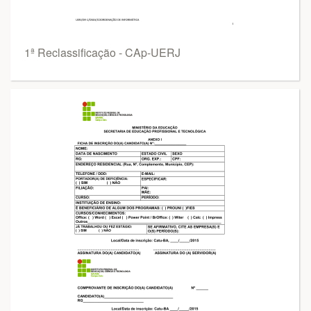
1ª Reclassificação - CAp-UERJ