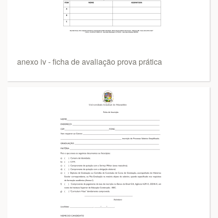
anexo iv - ficha de avaliação prova prática