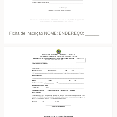
Ficha de Inscrição NOME: ENDEREÇO: ______