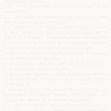
responsável superior;

5.6 - “Curriculum Vitae” ou “Currículo Lattes” da plat
comprovados;

5.7 – Declaração de compromisso da Instituição liberan
para cursar as aulas presenciais;

5.8 – Comprovante de deposito identificado, referente 
no valor de R$ 40,00 (Quarenta Reais), depositada no B
3832-6 C/C: 991808-6. O depósito deverá ser identifica
boca do caixa, ou por meio de transferência bancária.

O processo Seletivo segue as seguintes etapas:

Sendo assim, o processo seletivo passa a ter a seguint
7. DA PERIODICIDADE DO CURSO

O curso iniciará suas atividades em 28 de fevereiro de
para término em fevereiro de 2014.

As aulas serão regulares, assim distribuídas em três e
às quintas-feiras, à noite e sextas e sábados o dia int
8. DA SELEÇÃO

A seleção ocorrerá entre os dias 06 a 17 de dezembro d
Departamento de Ciências Humanas - DCH-III/UNEB, em Ju
horário das 09:00h às 12:00 h e compreenderá:

8.1 - Dia – 10/12/2012- Publicação das inscrições homo
8.2 - Dia - 11/12/2012 – Prova Escrita – Elaboração de