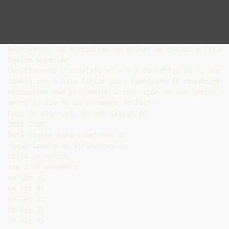
Regulamento de Atribuição de Bolsas de Estudo a Estudan
Ensino Superior

Considerando o previsto no n.º 2 do artigo 28.º, apres
tabela com a data limite para submissão de requerimento
estudantes que procederam à inscrição no ano letivo de
antes do dia 30 de setembro de 2015.

Data de inscrição no ano letivo de

2015-2016

Data limite para submissão do

requerimento de atribuição de

bolsa de estudo

até 2 de setembro

03-Set-15

04-Set-15

07-Set-15

08-Set-15

09-Set-15
