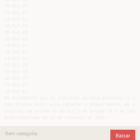
09-Out-15

12-Out-15

13-Out-15

14-Out-15

15-Out-15

16-Out-15

19-Out-15

20-Out-15

21-Out-15

22-Out-15

23-Out-15

26-Out-15

27-Out-15

28-Out-15

Os estudantes que se inscrevam em data posterior a 30 
têm 20 dias úteis para submeter o requerimento, de aco
previsto na alínea b) do n.º 1 do artigo 28.º do regula
Sem categoria
Baixar