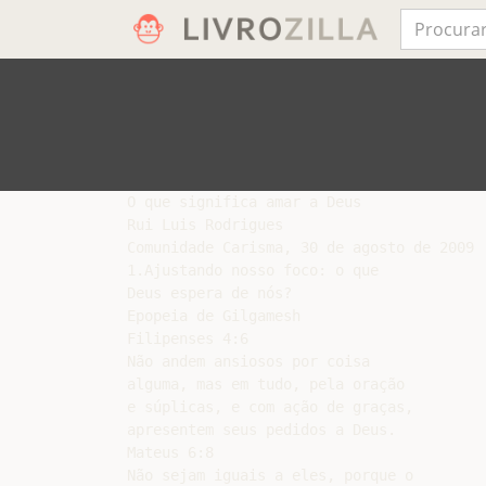
O que significa amar a Deus

Rui Luis Rodrigues

Comunidade Carisma, 30 de agosto de 2009

1.Ajustando nosso foco: o que

Deus espera de nós?

Epopeia de Gilgamesh

Filipenses 4:6

Não andem ansiosos por coisa

alguma, mas em tudo, pela oração

e súplicas, e com ação de graças,

apresentem seus pedidos a Deus.

Mateus 6:8

Não sejam iguais a eles, porque o
