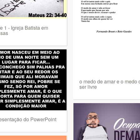
e 1 - Igreja Batista em
sas
o medo de amar e o medo 
ser livre
esentação do PowerPoint