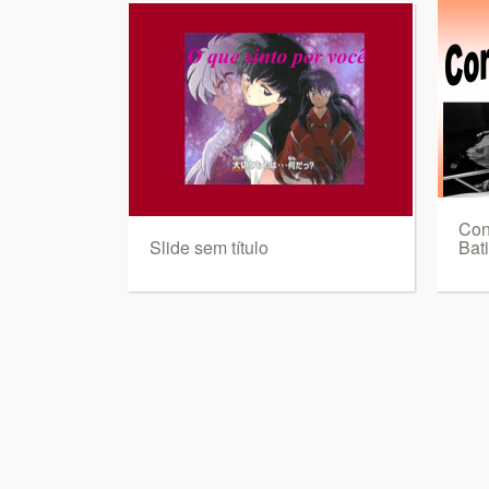
Con
Slide sem título
Bat