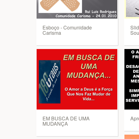
Esboço - Comunidade
Slid
Carisma
Sou
EM BUSCA DE UMA
Apr
MUDANÇA