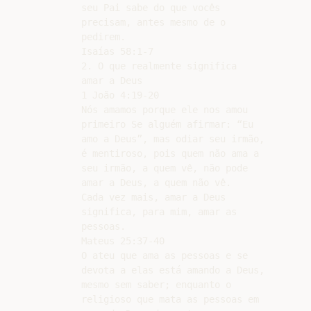
seu Pai sabe do que vocês

precisam, antes mesmo de o

pedirem.

Isaías 58:1-7

2. O que realmente significa

amar a Deus

1 João 4:19-20

Nós amamos porque ele nos amou

primeiro Se alguém afirmar: “Eu

amo a Deus”, mas odiar seu irmão,

é mentiroso, pois quem não ama a

seu irmão, a quem vê, não pode

amar a Deus, a quem não vê.

Cada vez mais, amar a Deus

significa, para mim, amar as

pessoas.

Mateus 25:37-40

O ateu que ama as pessoas e se

devota a elas está amando a Deus,

mesmo sem saber; enquanto o

religioso que mata as pessoas em
