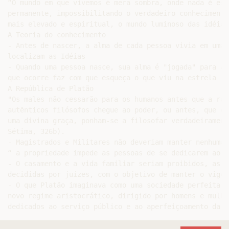
“O mundo em que vivemos é mera sombra, onde nada é está
permanente, impossibilitando o verdadeiro conhecimento
mais elevado e espiritual, o mundo luminoso das idéias”
A Teoria do conhecimento

- Antes de nascer, a alma de cada pessoa vivia em uma 
localizam as Idéias

- Quando uma pessoa nasce, sua alma é "jogada" para a 
que ocorre faz com que esqueça o que viu na estrela

A República de Platão

"Os males não cessarão para os humanos antes que a raç
autênticos filósofos chegue ao poder, ou antes, que os
uma divina graça, ponham-se a filosofar verdadeirament
Sétima, 326b).

- Magistrados e Militares não deveriam manter nenhuma 
“ a propriedade impede as pessoas de se dedicarem ao b
- O casamento e a vida familiar seriam proibidos, as u
decididas por juízes, com o objetivo de manter o vigor
- O que Platão imaginava como uma sociedade perfeita n
novo regime aristocrático, dirigido por homens e mulhe