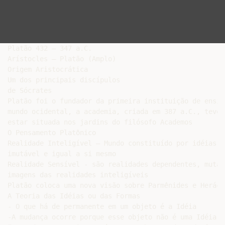
Platão 432 – 347 a.C.

Arístocles – Platão (Amplo)

Origem Aristocrática

Um dos principais discípulos

de Sócrates

Platão foi o fundador da primeira instituição de ensin
mundo ocidental, a academia, criada em 387 a.C., teve 
estar situada nos jardins do filósofo Academos

O Pensamento Platônico

Realidade Inteligível – Mundo constituído por idéias e
imutável e igual a si mesmo

Realidade Sensível - são realidades dependentes, mutáv
imagens das realidades inteligíveis

Platão coloca uma nova visão sobre Parmênides e Herácli
A Teoria das Idéias ou das Formas

- O que há de permanente em um objeto é a Idéia

-A mudança ocorre porque esse objeto não é uma Idéia, 