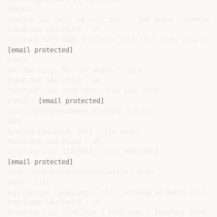
ENASCO

Avenida São Luís, 50 – Cj 202 C - 20º andar - Centro

01046-900 SÃO PAULO - SP

[email protected]
EPASA

Av. São Luiz, 50 – 2º andar Cj 21 A

01046-926 SÃO PAULO - SP

Telefone (11) 3256 2455 - Fax 3237 2105

e-mail: 
[email protected]
http://patronatoepasa.blogspot.com.br/

INAC

Avenida Paulista, 1765 - 13º andar

01311-200 SAO PAULO - SP

[email protected]
http://www.patronatoinacbrasile.com.br

INAS – CISL

Rua Capitão Cavalcanti, 142 ( próxima ao Metrô Vila Mar
04017-000 SÃO PAULO – SP

Telefone (11) 5579-2358 / 5579-3482 e Telefax: 5579-348