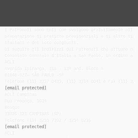
I Patronati sono Enti che svolgono gratuitamente attiv
preparazione di pratiche previdenziali e di altro tipo
italiani e dei loro congiunti.

Di seguito gli indirizzi dei Patronati che attuano nel
Consolato Generale d’Italia a San Paolo, in ordine alf
ACLI

Avenida Ipiranga, 318 - 13º and. Bloco A

01046-927– SÃO PAULO -SP

[email protected]
ACLI Campinas

Rua Proença, 1034

Bosque

13026-121 CAMPINAS (SP)

[email protected]
ACLI
