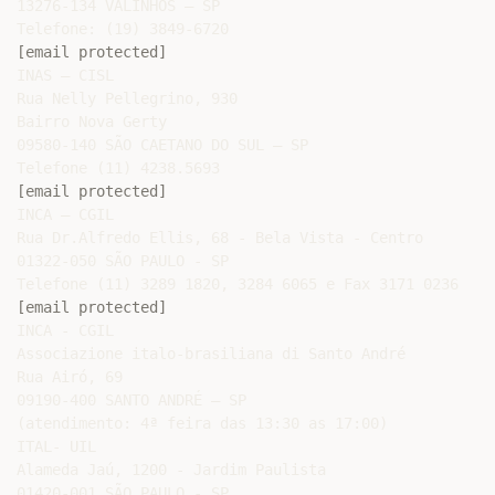
13276-134 VALINHOS – SP

[email protected]
INAS – CISL

Rua Nelly Pellegrino, 930

Bairro Nova Gerty

09580-140 SÃO CAETANO DO SUL – SP

[email protected]
INCA – CGIL

Rua Dr.Alfredo Ellis, 68 - Bela Vista - Centro

01322-050 SÃO PAULO - SP

[email protected]
INCA - CGIL

Associazione italo-brasiliana di Santo André

Rua Airó, 69

09190-400 SANTO ANDRÉ – SP

(atendimento: 4ª feira das 13:30 as 17:00)

ITAL- UIL

Alameda Jaú, 1200 - Jardim Paulista

01420-001 SÃO PAULO - SP
