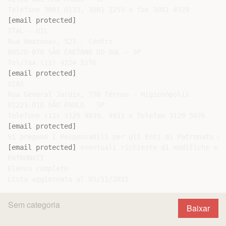
[email protected]
ITAL - UIL

Rua Amazonas, 521 - Centro

09520-070 SÃO CAETANO DO SUL – SP

[email protected]
SIAS

Rua General Jardim, 770 Térreo – Higienópolis

01223-010 SÃO PAULO - SP

[email protected]
[email protected]
 eventuali richieste di modifiche e/o
PATRONATI

Elenco completo

Sem categoria
Baixar