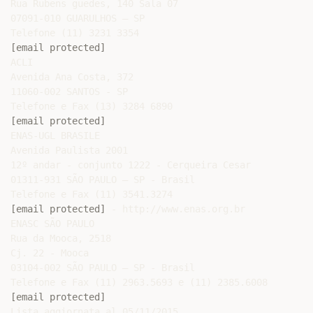
Rua Rubens guedes, 140 Sala 07

07091-010 GUARULHOS – SP

[email protected]
ACLI

Avenida Ana Costa, 372

11060-002 SANTOS - SP

[email protected]
ENAS-UGL BRASILE

Avenida Paulista 2001

12º andar - conjunto 1222 - Cerqueira Cesar

01311-931 SÃO PAULO – SP - Brasil

[email protected]
 - http://www.enas.org.br

ENASC SÃO PAULO

Rua da Mooca, 2518

Cj. 22 - Mooca

03104-002 SÃO PAULO – SP - Brasil

[email protected]
Lista aggiornata al 05/11/2015
