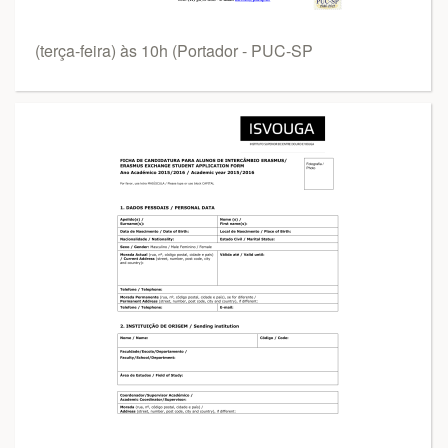
(terça-feira) às 10h (Portador - PUC-SP