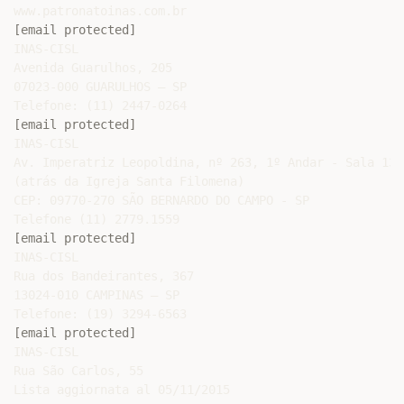
[email protected]
INAS-CISL

Avenida Guarulhos, 205

07023-000 GUARULHOS – SP

[email protected]
INAS-CISL

Av. Imperatriz Leopoldina, nº 263, 1º Andar - Sala 13,
(atrás da Igreja Santa Filomena)

CEP: 09770-270 SÃO BERNARDO DO CAMPO - SP

[email protected]
INAS-CISL

Rua dos Bandeirantes, 367

13024-010 CAMPINAS – SP

[email protected]
INAS-CISL

Rua São Carlos, 55

Lista aggiornata al 05/11/2015
