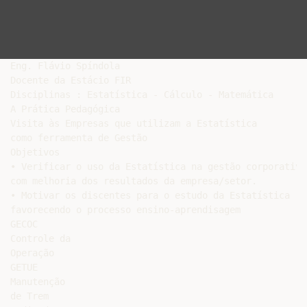
Eng. Flávio Spíndola

Docente da Estácio FIR

Disciplinas : Estatística - Cálculo - Matemática

A Prática Pedagógica

Visita às Empresas que utilizam a Estatística

como ferramenta de Gestão

Objetivos

• Verificar o uso da Estatística na gestão corporativa

com melhoria dos resultados da empresa/setor.

• Motivar os discentes para o estudo da Estatística

favorecendo o processo ensino-aprendisagem

GECOC

Controle da

Operação

GETUE

Manutenção

de Trem
