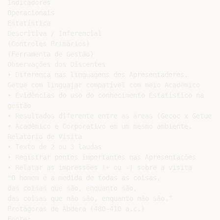
Indicadores

Operacionais

Estatística

Descritiva / Inferencial

(Controles Primários)

(Ferramenta de Gestão)

Observações dos Discentes

• Diferença nas linguagens dos Apresentadores.

Getue com linguajar compatível com meio Acadêmico

• Evidências do uso do conhecimento Estatístico na

gestão

• Resultados diferente entre as áreas (Gecoc x Getue).

• Acadêmico e Corporativo em um mesmo ambiente.

Relatório de Visita

• Texto de 2 ou 3 laudas

• Registrar pontos importantes nas Apresentações

• Relatar as impressões (+ ou -) sobre a visita

"O homem é a medida de todas as coisas,

das coisas que são, enquanto são,

das coisas que não são, enquanto não são.“

Protágoras de Abdera (480-410 a.c.)

Fonte:
