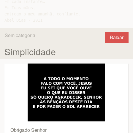
Em cada instante…

Em Tuas mãos,

entrego o meu amanhã, confiante.

Sem categoria
Baixar
Simplicidade
Obrigado Senhor