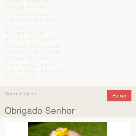
A SEMPRE AGRADECER

OBRIGADO POR VOVÔ

E POR MEU PROFESSOR

E OBRIGADO, MEU SENHOR

PELO SEU AMOR

OBRIGADO POR VOCÊ

ME DAR TANTOS AMIGOS

ME AJUDAR A SER SINCERO

E CUIDAR DO QUE EU DIGO

OBRIGADO PELO MUNDO

E TUDO O MAIS, ENFIM

À NOITE QUANDO EU DORMIR

Sem categoria
Baixar
Obrigado Senhor