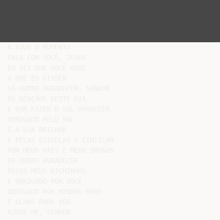
A TODO O MOMENTO

FALO COM VOCÊ, JESUS

EU SEI QUE VOCÊ OUVE

O QUE EU DISSER

SÓ QUERO AGRADECER, SENHOR

AS BÊNÇÃOS DESTE DIA

E POR FAZER O SOL APARECER

OBRIGADO PELO SOL

E A LUA BRILHAR

E PELAS ESTRELAS A CINTILAR

POR MEUS PAIS E MEUS IRMÃOS

EU QUERO AGRADECER

PELOS MEUS BICHINHOS

E OBRIGADO POR VOCÊ

OBRIGADO POR MINHAS MÃOS

E OLHOS PARA VER

AJUDE-ME, SENHOR
